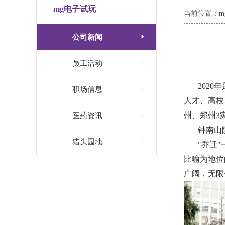
mg电子试玩
当前位置：

公司新闻

员工活动
202

职场信息
人才、高校

州、郑州3
医药资讯
钟南山

猎头园地
"乔迁
比喻为地位
广阔，无限