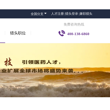

人才注册 |
猎头登录 |
兼职猎头
全国分支
免费咨询热线

猎头职位
400-138-6860