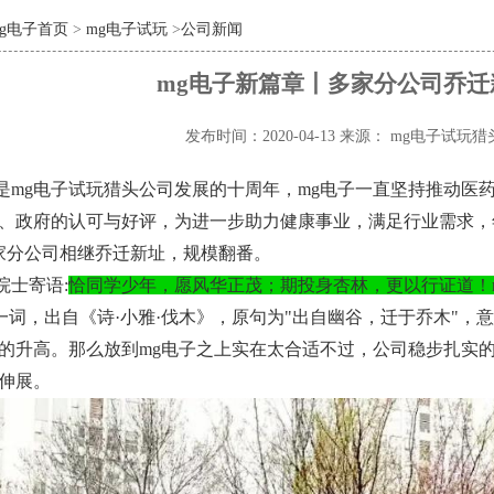
mg电子首页
>
mg电子试玩
>
公司新闻
mg电子新篇章丨多家分公司乔迁
发布时间：2020-04-13
来源： mg电子试玩猎
0年是mg电子试玩猎头公司发展的十周年，mg电子一直坚持推动
、政府的认可与好评，为进一步助力健康事业，满足行业需求，
家分公司相继乔迁新址，规模翻番。
院士寄语:
恰同学少年，愿风华正茂；期投身杏林，更以行证道！
"一词，出自《诗·小雅·伐木》，原句为"出自幽谷，迁于乔木"
的升高。那么放到mg电子之上实在太合适不过，公司稳步扎实的
伸展。