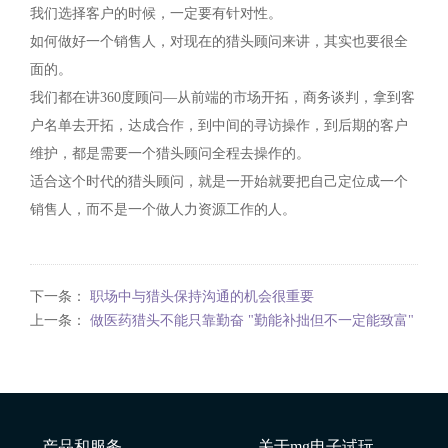
我们选择客户的时候，一定要有针对性。
如何做好一个销售人，对现在的猎头顾问来讲，其实也要很全
面的。
我们都在讲360度顾问—从前端的市场开拓，商务谈判，拿到客
户名单去开拓，达成合作，到中间的寻访操作，到后期的客户
维护，都是需要一个猎头顾问全程去操作的。
适合这个时代的猎头顾问，就是一开始就要把自己定位成一个
销售人，而不是一个做人力资源工作的人。
下一条：
职场中与猎头保持沟通的机会很重要
上一条：
做医药猎头不能只靠勤奋 "勤能补拙但不一定能致富"
产品和服务
关于mg电子试玩