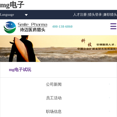
mg电子
Language
人才注册 |
猎头登录 |
兼职猎头

400-138-6860
mg电子试玩

公司新闻

员工活动

职场信息