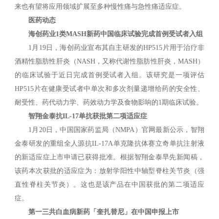
来也有望将应用领域扩展至多种慢性痛与急性痛适应症。
医药动态
海创药业1类MASH新药中国临床试验完成首例受试者入组
1月19日，海创药业宣布其自主研发的HP515片用于治疗非
酒精性脂肪性肝炎（NASH，又称代谢性脂肪性肝炎，MASH）
的临床试验于近日完成首例受试者入组。该研究是一项评估
HP515片在健康受试者中单次和多次剂量递增给药的安全性、
耐受性、药代动力学、药效动力学及食物影响的1期临床试验。
智翔金泰抗IL-17单抗获批第二项适应症
1月20日，中国国家药监局（NMPA）官网最新公示，智翔
金泰研发的重组全人源抗IL-17A单克隆抗体赛立奇单抗注射液
的新适应症上市申请已获得批准。根据智翔金泰早先新闻稿，
该药本次获批的适应症为：放射学阳性中轴型脊柱关节炎（强
直性脊柱关节炎）。这也是该产品在中国获批的第二项适应
症。
第一三共白血病新药「奎扎替尼」在中国申报上市