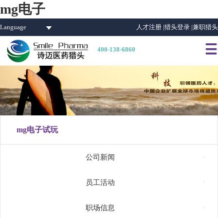
mg电子
Language
人才注册 |
猎头登录 |
兼职猎头

400-138-6860
mg电子试玩

公司新闻

员工活动

职场信息