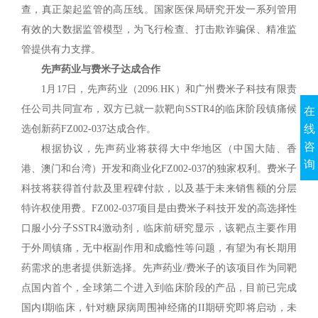
查，真正架起监管的高压线。国家医保局研究开发一系列管用
有效的大数据监管模型，为飞行检查、打击欺诈骗保、精准监
管提供有力支撑。
先声药业与费米子达成合作
1月17日，先声药业（2096.HK）和广州费米子科技有限责
任公司共同宣布，双方已就一款靶向SSTR4的临床阶段镇痛候
在
线
选创新药FZ002-037达成合作。
咨
根据协议，先声药业将获得大中华地区（中国大陆、香
询
港、澳门和台湾）开发和商业化FZ002-037的独家权利。费米子
科技将获得首付款及里程碑付款，以及基于未来销售额的分层
特许权使用费。FZ002-037项目是由费米子科技开发的高选择性
口服小分子SSTR4激动剂，临床前研究显示，该靶点主要作用
于外周镇痛，无中枢副作用和成瘾性等问题，有望为有长期用
药需求的患者提供新选择。先声药业/费米子的该项目作为同靶
点国内首个，全球第二个进入到临床阶段的产品，目前已完成
国内Ⅰ期临床，针对糖尿病周围神经痛的II期研究即将启动，未