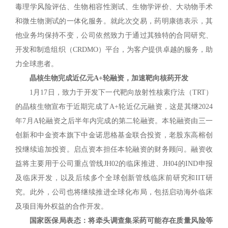
毒理学风险评估、生物相容性测试、生物学评价、大动物手术
和微生物测试的一体化服务。就此次交易，药明康德表示，其
他业务均保持不变，公司依然致力于通过其独特的合同研究、
开发和制造组织（CRDMO）平台，为客户提供卓越的服务，助
力全球患者。
晶核生物完成近亿元A+轮融资，加速靶向核药开发
1月17日，致力于开发下一代靶向放射性核素疗法（TRT）
的晶核生物宣布于近期完成了A+轮近亿元融资，这是其继2024
年7月A轮融资之后半年内完成的第二轮融资。本轮融资由三一
创新和中金资本旗下中金诺思格基金联合投资，老股东高榕创
投继续追加投资。启点资本担任本轮融资的财务顾问。融资收
益将主要用于公司重点管线JH02的临床推进、JH04的IND申报
及临床开发，以及后续多个全球创新管线临床前研究和IIT研
究。此外，公司也将继续推进全球化布局，包括启动海外临床
及项目海外权益的合作开发。
国家医保局表态：将牵头调查集采药可能存在质量风险等