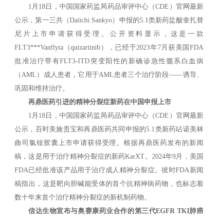
1月18日，中国国家药监局药品审评中心（CDE）官网最新
公示，第一三共（Daiichi Sankyo）申报的5.1类新药盐酸奎扎替
尼片上市申请获得受理。公开资料显示，这是一款
FLT3***Vanflyta（quizartinib），已经于2023年7月获美国FDA
批准治疗带有FLT3-ITD突变阳性的新确诊急性髓系白血病
（AML）成人患者，它用于AML患者三个治疗阶段——诱导、
巩固和维持治疗。
再鼎医药引进的精神分裂症新药在中国申报上市
1月18日，中国国家药监局药品审评中心（CDE）官网最新
公示，百时美施贵宝和再鼎医药共同申报的5.1类新药呫诺美林
曲司氯铵胶囊上市申请获得受理。根据再鼎医药发布的新闻
稿，这是用于治疗精神分裂症的新药KarXT。2024年9月，美国
FDA已经批准该产品用于治疗成人精神分裂症。彼时FDA新闻
稿指出，这是靶向胆碱能受体的首个抗精神病药物，也标志着
数十年来首个治疗精神分裂症的新机制药物。
信达生物宣布与奥赛康药业合作的第三代EGFR TKI肺癌