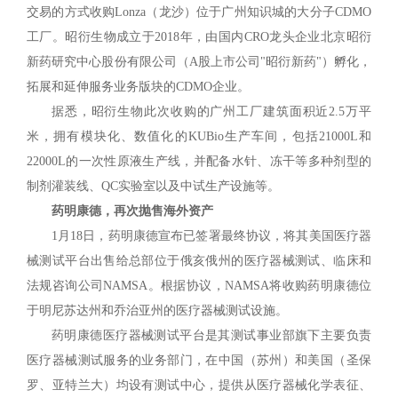
交易的方式收购Lonza（龙沙）位于广州知识城的大分子CDMO
工厂。昭衍生物成立于2018年，由国内CRO龙头企业北京昭衍
新药研究中心股份有限公司（A股上市公司"昭衍新药"）孵化，
拓展和延伸服务业务版块的CDMO企业。
据悉，昭衍生物此次收购的广州工厂建筑面积近2.5万平
米，拥有模块化、数值化的KUBio生产车间，包括21000L和
22000L的一次性原液生产线，并配备水针、冻干等多种剂型的
制剂灌装线、QC实验室以及中试生产设施等。
药明康德，再次抛售海外资产
1月18日，药明康德宣布已签署最终协议，将其美国医疗器
械测试平台出售给总部位于俄亥俄州的医疗器械测试、临床和
法规咨询公司NAMSA。根据协议，NAMSA将收购药明康德位
于明尼苏达州和乔治亚州的医疗器械测试设施。
药明康德医疗器械测试平台是其测试事业部旗下主要负责
医疗器械测试服务的业务部门，在中国（苏州）和美国（圣保
罗、亚特兰大）均设有测试中心，提供从医疗器械化学表征、