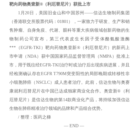
靶向药物奥壹新®（利厄替尼片）获批上市
1月20日，美国旧金山和中国苏州——信达生物制药集团
（香港联交所股票代码：01801），一家致力于研发、生产和销
售肿瘤、自身免疫、代谢、眼科等重大疾病领域创新药物的生
物制药公司宣布，第三代表皮生长因子受体酪氨酸激酶
***（EGFR-TKI）靶向药物奥壹新®（利厄替尼片）的新药上
市申请（NDA）获中国国家药品监督管理局（NMPA）批准上
市，用于既往经EGFR-TKI治疗时或治疗后出现疾病进展，并且
经检测确认存在EGFR T790M突变阳性的局部晚期或转移性非
小细胞肺癌（NSCLC）成人患者治疗。此前，信达生物与奥赛
康就利厄替尼片在中国已达成独家商业化合作。奥壹新®（利
厄替尼片）是信达生物的第14款商业化产品，将持续加强信达
生物在肺癌精准治疗领域的品牌和产品组合优势。
/ 整理：医药之梯
— END —