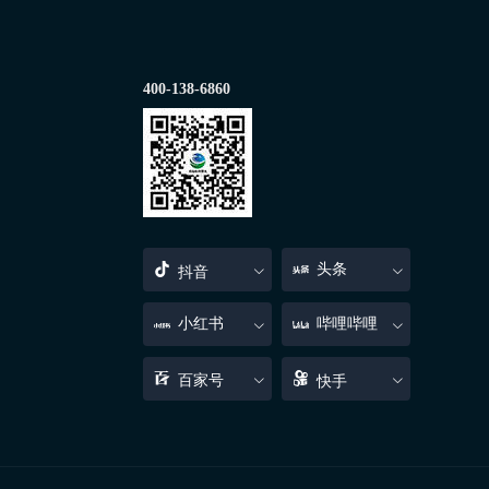
400-138-6860
头条
抖音
小红书
哔哩哔哩
百家号
快手