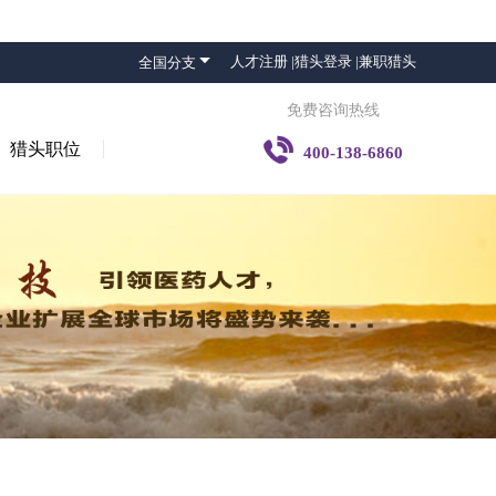

人才注册 |
猎头登录 |
兼职猎头
全国分支
免费咨询热线

猎头职位
400-138-6860