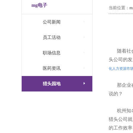
mg电子
当前位置：

公司新闻

员工活动
随着社

职场信息
头公司的发

医药资讯
化人力资源市

猎头园地
那企业
说的？
杭州知
猎头公司就
的工作效率