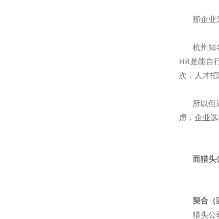
那企业
杭州知
HR是能自
次，人才招
所以但
虑，企业选
而猎头
契合（
猎头公