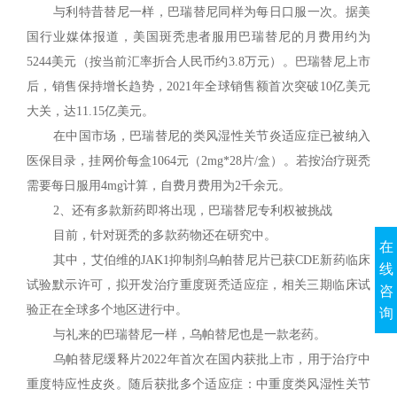
与利特昔替尼一样，巴瑞替尼同样为每日口服一次。据美
国行业媒体报道，美国斑秃患者服用巴瑞替尼的月费用约为
5244美元（按当前汇率折合人民币约3.8万元）。巴瑞替尼上市
后，销售保持增长趋势，2021年全球销售额首次突破10亿美元
大关，达11.15亿美元。
在中国市场，巴瑞替尼的类风湿性关节炎适应症已被纳入
医保目录，挂网价每盒1064元（2mg*28片/盒）。若按治疗斑秃
需要每日服用4mg计算，自费月费用为2千余元。
2、还有多款新药即将出现，巴瑞替尼专利权被挑战
目前，针对斑秃的多款药物还在研究中。
在
其中，艾伯维的JAK1抑制剂乌帕替尼片已获CDE新药临床
线
试验默示许可，拟开发治疗重度斑秃适应症，相关三期临床试
咨
验正在全球多个地区进行中。
询
与礼来的巴瑞替尼一样，乌帕替尼也是一款老药。
乌帕替尼缓释片2022年首次在国内获批上市，用于治疗中
重度特应性皮炎。随后获批多个适应症：中重度类风湿性关节