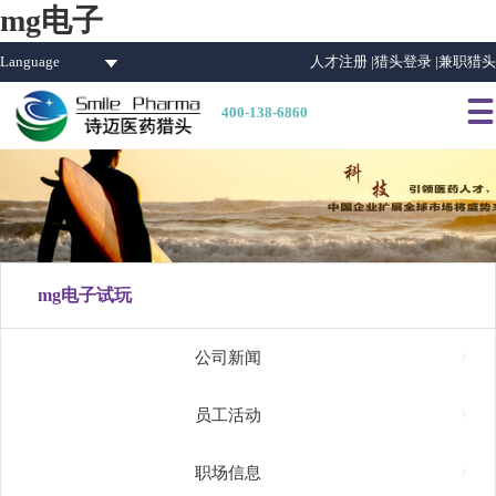
mg电子
Language
人才注册 |
猎头登录 |
兼职猎头

400-138-6860
mg电子试玩

公司新闻

员工活动

职场信息