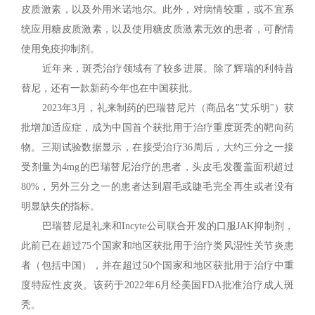
皮质激素，以及外用米诺地尔。此外，对病情较重，或不宜系
统应用糖皮质激素，以及使用糖皮质激素无效的患者，可酌情
使用免疫抑制剂。
近年来，斑秃治疗领域有了较多进展。除了辉瑞的利特昔
替尼，还有一款新药今年也在中国获批。
2023年3月，礼来制药的巴瑞替尼片（商品名"艾乐明"）获
批增加适应症，成为中国首个获批用于治疗重度斑秃的靶向药
物。三期试验数据显示，在接受治疗36周后，大约三分之一接
受剂量为4mg的巴瑞替尼治疗的患者，头皮毛发覆盖面积超过
80%，另外三分之一的患者达到眉毛或睫毛完全再生或者没有
明显缺失的指标。
巴瑞替尼是礼来和Incyte公司联合开发的口服JAK抑制剂，
此前已在超过75个国家和地区获批用于治疗类风湿性关节炎患
者（包括中国），并在超过50个国家和地区获批用于治疗中重
度特应性皮炎。该药于2022年6月经美国FDA批准治疗成人斑
秃。