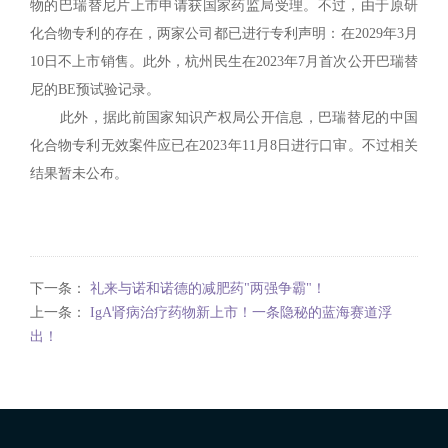
物的巴瑞替尼片上市申请获国家药监局受理。不过，由于原研
化合物专利的存在，两家公司都已进行专利声明：在2029年3月
10日不上市销售。此外，杭州民生在2023年7月首次公开巴瑞替
尼的BE预试验记录。
此外，据此前国家知识产权局公开信息，巴瑞替尼的中国
化合物专利无效案件应已在2023年11月8日进行口审。不过相关
结果暂未公布。
下一条：
礼来与诺和诺德的减肥药"两强争霸"！
上一条：
IgA肾病治疗药物新上市！​一条隐秘的蓝海赛道浮
出！