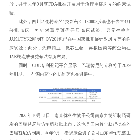
段，并于去年9月获FDA批准开展用于治疗重症斑秃的临床试
验。
此外，四川科伦博泰的1类新药KL130008胶囊也于去年4月
获批临床，将针对重度斑秃开展临床试验。启元生物的
JAK1/TYK2抑制剂QY201也已在中国获批开展针对斑秃等的临
床试验；此外，先声药业、微芯生物、再极医药等药企均在
JAK靶点或斑秃领域有所布局。
同时，CDE专利登记平台显示，巴瑞替尼的专利将于2029
年到期。一些国内药企的仿制药也在进展中。
2023年10月13日，南京优科生物子公司南京力博维制药研
发的巴瑞替尼片仿制药获批上市，这也是国内首个获得批准的
巴瑞替尼仿制药。今年9月，泰恩康全资子公司山东华铂凯盛生