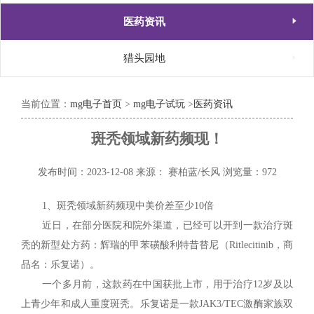

医药资讯

猎头园地
当前位置：
mg电子首页
>
mg电子试玩
>
医药资讯
斑秃领域新药频现！
发布时间：2023-12-08
来源： 赛柏蓝/长风
浏览量：972
1、斑秃领域新药频现中美价差至少10倍
近日，在部分医院和院外渠道，已经可以开到一款治疗斑
秃的新型处方药：辉瑞的甲苯磺酸利特昔替尼（Ritlecitinib，商
品名：乐复诺）。
一个多月前，这款药在中国获批上市，用于治疗12岁及以
上青少年和成人重度斑秃。乐复诺是一款JAK3/TEC激酶家族双