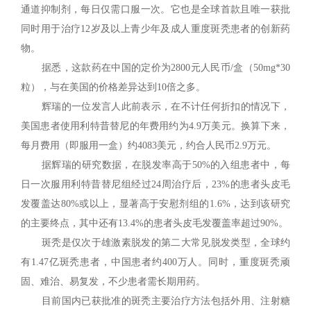
通道抑制剂，每日仅需口服一次。它也是全球首款且唯一获批
同时用于治疗12岁及以上青少年及成人重度斑秃患者的创新药
物。
据悉，这款药在中国的定价为2800元人民币/盒（50mg*30
粒），与在美国的价格差异达到10倍之多。
辉瑞的一位发言人此前表示，在不计任何折扣的情况下，
美国患者使用利特昔替尼的年费用约为4.9万美元。换算下来，
每月费用（即服用一盒）约4083美元，约合人民币2.9万元。
据辉瑞的研究数据，在脱发率高于50%的入组患者中，每
日一次服用利特昔替尼组经过24周治疗后，23%的患者头皮毛
发覆盖达80%或以上，显著高于安慰剂组的1.6%，达到该研究
的主要终点，其中还有13.4%的患者头皮毛发覆盖率超过90%。
斑秃是仅次于雄激素脱发的第二大常见脱发类型，全球约
有1.47亿斑秃患者，中国患者约400万人。同时，重度斑秃顽
固、难治、易复发，不少患者需长期用药。
目前国内已获批准的斑秃主要治疗方法包括外用、注射糖