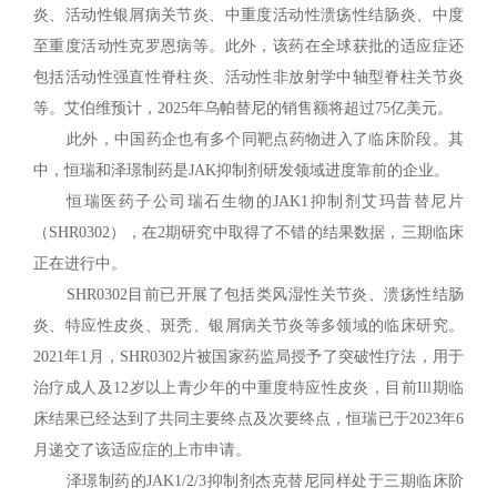
炎、活动性银屑病关节炎、中重度活动性溃疡性结肠炎、中度
至重度活动性克罗恩病等。此外，该药在全球获批的适应症还
包括活动性强直性脊柱炎、活动性非放射学中轴型脊柱关节炎
等。艾伯维预计，2025年乌帕替尼的销售额将超过75亿美元。
此外，中国药企也有多个同靶点药物进入了临床阶段。其
中，恒瑞和泽璟制药是JAK抑制剂研发领域进度靠前的企业。
恒瑞医药子公司瑞石生物的JAK1抑制剂艾玛昔替尼片
（SHR0302），在2期研究中取得了不错的结果数据，三期临床
正在进行中。
SHR0302目前已开展了包括类风湿性关节炎、溃疡性结肠
炎、特应性皮炎、斑秃、银屑病关节炎等多领域的临床研究。
2021年1月，SHR0302片被国家药监局授予了突破性疗法，用于
治疗成人及12岁以上青少年的中重度特应性皮炎，目前Ill期临
床结果已经达到了共同主要终点及次要终点，恒瑞已于2023年6
月递交了该适应症的上市申请。
泽璟制药的JAK1/2/3抑制剂杰克替尼同样处于三期临床阶