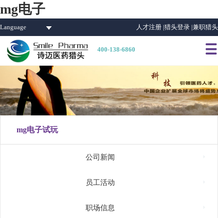
mg电子
Language
人才注册 |
猎头登录 |
兼职猎头

400-138-6860
mg电子试玩

公司新闻

员工活动

职场信息