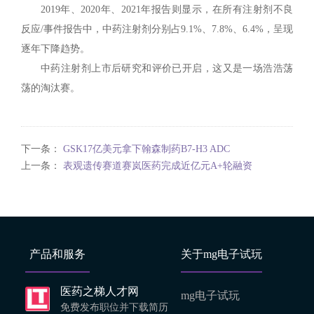
2019年、2020年、2021年报告则显示，在所有注射剂不良
反应/事件报告中，中药注射剂分别占9.1%、7.8%、6.4%，呈现
逐年下降趋势。
中药注射剂上市后研究和评价已开启，这又是一场浩浩荡
荡的淘汰赛。
下一条：
GSK17亿美元拿下翰森制药B7-H3 ADC
上一条：
表观遗传赛道赛岚医药完成近亿元A+轮融资
产品和服务
关于mg电子试玩
医药之梯人才网
mg电子试玩
免费发布职位并下载简历