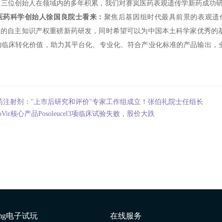
司三位创始人在领域内的多年积累，我们对赛岚医药表观遗传学新药成功研
医药科学创始人徐国良院士看来：
聚焦后基因组时代最具前景的表观遗传治
新"的自主知识产权重磅新药研发，同时希望可以为中国本土科学家优秀的
的临床转化价值，助力其平台化、专业化、符合产业化标准的产品输出，
药注射剂："上市后研究和评价"专家工作组成立！张伯礼院士任组长
loVir核心产品Posoleucel3项临床试验失败，股价大跌
mg电子试玩
在线服务