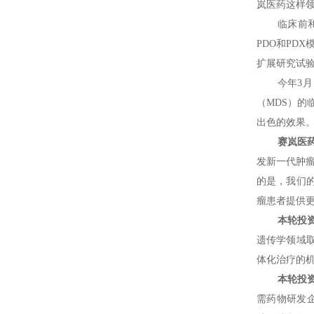
岚医药这样
临床前
PDO和PD
扩展研究试验
今年3
（MDS）的
出色的效果
赛岚医
发新一代肿瘤表
的是，我们
瘤患者提供更
本轮投
遗传学领域
体化治疗的
本轮投
需药物研发企