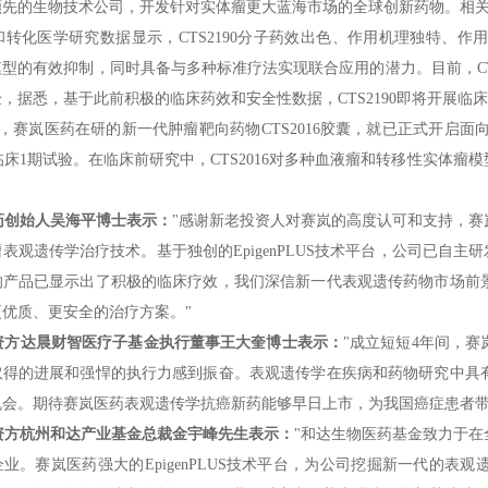
领先的生物技术公司，开发针对实体瘤更大蓝海市场的全球创新药物。相
和转化医学研究数据显示，CTS2190分子药效出色、作用机理独特、作
X模型的有效抑制，同时具备与多种标准疗法实现联合应用的潜力。目前，CT
，据悉，基于此前积极的临床药效和安全性数据，CTS2190即将开展临床
月，赛岚医药在研的新一代肿瘤靶向药物CTS2016胶囊，就已正式开启
临床1期试验。在临床前研究中，CTS2016对多种血液瘤和转移性实体
。
药创始人吴海平博士表示：
"感谢新老投资人对赛岚的高度认可和支持，
观遗传学治疗技术。基于独创的EpigenPLUS技术平台，公司已自主研发出多款
的产品已显示出了积极的临床疗效，我们深信新一代表观遗传药物市场前
优质、更安全的治疗方案。"
资方达晨财智医疗子基金执行董事王大奎博士表示：
"成立短短4年间，
取得的进展和强悍的执行力感到振奋。表观遗传学在疾病和药物研究中具
机会。期待赛岚医药表观遗传学抗癌新药能够早日上市，为我国癌症患者带
资方杭州和达产业基金总裁金宇峰先生表示：
"和达生物医药基金致力于
业。赛岚医药强大的EpigenPLUS技术平台，为公司挖掘新一代的