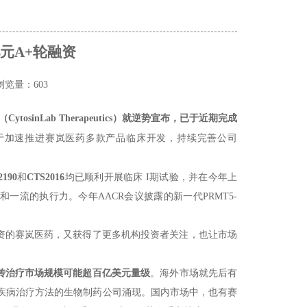
元A+轮融资
浏览量：603
nLab Therapeutics）就逆势宣布，已于近期完成
于加速推进赛岚医药多款产品临床开发，持续完善公司
2190
和
CTS2016
均已顺利开展临床 I期试验，并在今年上
流的执行力。今年AACR会议披露的新一代PRMT5-
资的赛岚医药，又获得了更多机构投资者关注，也让市场
传治疗市场规模可能超百亿美元量级
。海外市场就先后有
症和其他严重疾病治疗方法的生物制药公司涌现。国内市场中，也有赛