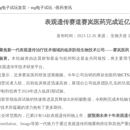
mg电子试玩首页
>
mg电子试玩
>
医药资讯
表观遗传赛道赛岚医药完成近亿
发布时间：2023-12-26
来源： 生物天使
聚焦新一代表观遗传治疗技术领域的临床阶段生物技术公司——赛岚医药（Cytosi
融资。
本轮融资由达晨财智基金与杭州和达基金共同领投，将主要用
LUS表观遗传学技术研发平台。
息显示，近来赛岚医药研发进展频频。今年公司自研的两款创新药物
CTS
受试者入组，目前临床推进迅速高效，展现出公司临床团队扎实的功底和一
抑制剂也将于2024年进入临床I期试验。
创新管线临床试验的快速推进及其释放出的积极数据，令刚刚完成本轮融
学技术所蕴藏的潜力抱有了更多期待。
在全球范围内，已累计有14款表观遗传药物上市，
据预测未来十年表观遗
、Constellation、Imago等第一代致力于通过表观遗传药物重构癌