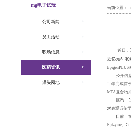
mg电子试玩
当前位置：

公司新闻

员工活动
近日，

职场信息
近亿元A+轮

医药资讯
EpigenP
公开信

猎头园地
半年完成首例
MTA复合物
据悉，
对表观遗传
目前，
Epizyme