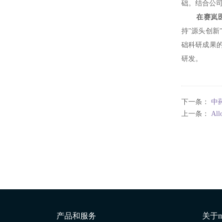
础。结合公
在赛岚
持"源头创
础科研成果
研发。
下一条：
中
上一条：
Al
产品和服务
关于