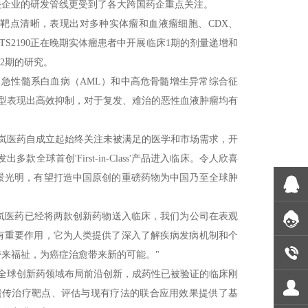
关企业的研发管线更受到了各大跨国药企重点关注。
用靶点清晰，表现出对多种实体瘤和血液瘤细胞、CDX、
S2190正在晚期实体瘤患者中开展临床1期的剂量递增和
2期的研究。
面向急性髓系白血病（AML）和中高危骨髓增生异常综合征
瘤模型表现出高效抑制，对于复发、难治的恶性血液肿瘤均有
赛岚医药自成立起始终关注未被满足的医学和市场需求，开
全球首创'First-in-Class'产品进入临床。令人欣喜
景光明，有望打造中国原创的重磅药物为中国乃至全球肿
赛岚医药已经将两款创新药物送入临床，我们为公司在表观
有重要作用，它为人类提供了深入了解疾病发病机制和个
来福祉，为癌症治愈带来新的可能。"
在全球创新药领域布局前沿创新，成药性已被验证的临床刚
表观遗传治疗靶点、评估与现有疗法的联合应用效果提供了基