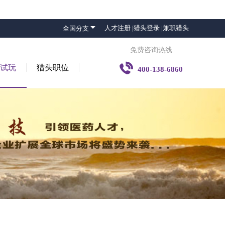

人才注册 |
猎头登录 |
兼职猎头
全国分支
免费咨询热线

子试玩
猎头职位
400-138-6860