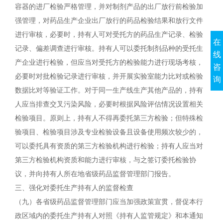
容器的进厂检验严格管理，并对制剂产品的出厂放行前检验加
强管理，对药品生产企业出厂放行的药品检验结果和放行文件
进行审核，必要时，持有人可对受托方的药品生产记录、检验
在
记录、偏差调查进行审核。持有人可以委托制剂品种的受托生
线
产企业进行检验，但应当对受托方的检验能力进行现场考核，
咨
必要时对批检验记录进行审核，并开展实验室能力比对或检验
询
数据比对等验证工作。对于同一生产线生产其他产品的，持有
人应当排查交叉污染风险，必要时根据风险评估情况设置相关
检验项目。原则上，持有人不得再委托第三方检验；但特殊检
验项目、检验项目涉及专业检验设备且设备使用频次较少的，
可以委托具有资质的第三方检验机构进行检验；持有人应当对
第三方检验机构资质和能力进行审核，与之签订委托检验协
议，并向持有人所在地省级药品监督管理部门报告。
三、强化对委托生产持有人的监督检查
（九）各省级药品监督管理部门应当加强政策宣贯，督促本行
政区域内的委托生产持有人对照《持有人监管规定》和本通知