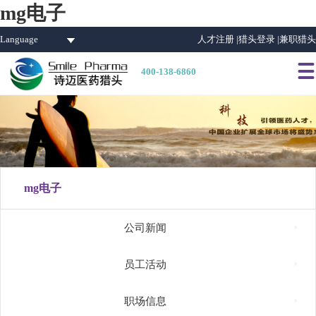
mg电子
Language
人才注册 |
猎头登录 |
兼职猎头

400-138-6860
mg电子

公司新闻

员工活动

职场信息