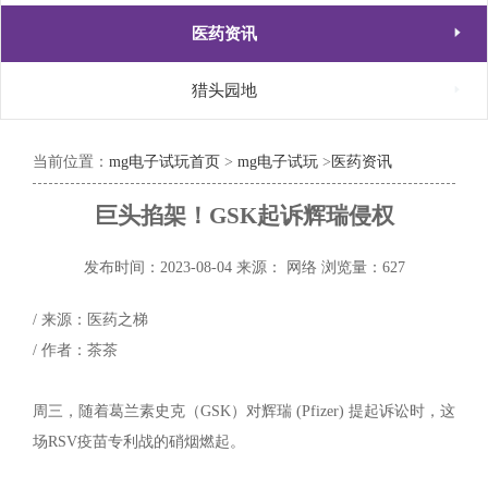

医药资讯

猎头园地
当前位置：
mg电子试玩首页
>
mg电子试玩
>
医药资讯
巨头掐架！GSK起诉辉瑞侵权
发布时间：2023-08-04
来源： 网络
浏览量：627
/ 来源：医药之梯
/ 作者：茶茶
周三，随着葛兰素史克（GSK）对辉瑞 (Pfizer) 提起诉讼时，这
场RSV疫苗专利战的硝烟燃起。