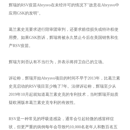
辉瑞的RSV疫苗Abrysvo在未经许可的情况下"故意在Abrysvo中
应用GSK的发明"。
葛兰素史克要求进行陪审团审判，还要求赔偿损失或特许权使
用费。如果GSK胜诉，辉瑞将被永久禁止今后在美国销售和生
产RSV疫苗。
辉瑞方则否认有不当行为，并表示将捍卫自己的立场。
诉讼称，辉瑞开始Abrysvo项目的时间不早于2013年，比葛兰素
史克启动的RSV项目至少晚了7年。法律诉讼称，辉瑞至少从
2019年10月起就知道葛兰素史克的专利技术，当时辉瑞开始质
疑欧洲版本葛兰素史克专利的有效性。
RSV是一种常见的呼吸道感染，通常会引起轻微的感冒样症
状，但更严重的病例每年会导致约10,000名老年人和数百名五