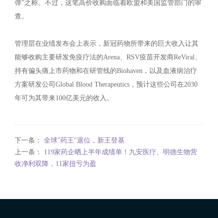
弹"之称。不过，这笔高价收购面临着欧盟和美国监管部门的审
查。
管理层在业绩发布会上表示，新冠药物所带来的巨大收入让其
能够收购主要研发免疫疗法的Arena、RSV疫苗开发商ReViral、
持有偏头痛上市药物和在研管线的Biohaven，以及血液病治疗
方案研发公司Global Blood Therapeutics，预计这些公司在2030
年可为其带来100亿美元的收入。
下一条：
全球"药王"退位，新王登基
上一条：
119家药企晒上半年成绩单！九安医疗、明德生物营
收净利双降，11家扭亏为盈