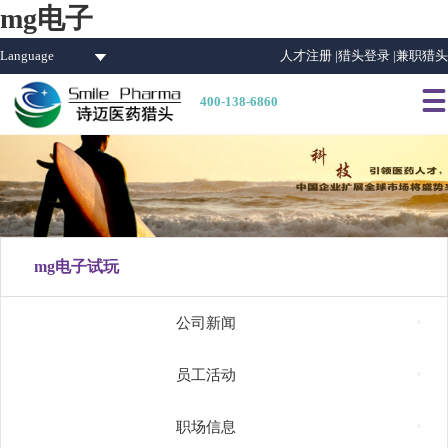
mg电子
Language
人才注册 |
猎头登录 |
兼职猎头

400-138-6860
mg电子试玩

公司新闻

员工活动

职场信息