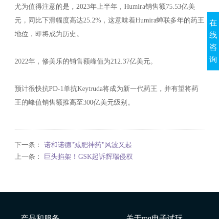
尤为值得注意的是，2023年上半年，Humira销售额75.53亿美
元，同比下滑幅度高达25.2%，这意味着Humira蝉联多年的药王
在
地位，即将成为历史。
线
咨
询
2022年，修美乐的销售额峰值为212.37亿美元。
预计很快抗PD-1单抗Keytruda将成为新一代药王，并有望将药
王的峰值销售额推高至300亿美元级别。
下一条：
诺和诺德"减肥神药"风波又起
上一条：
巨头掐架！GSK起诉辉瑞侵权
产品和服务
关于mg电子试玩