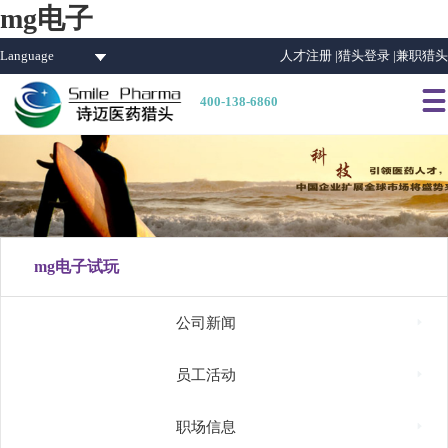
mg电子
Language
人才注册 |
猎头登录 |
兼职猎头

400-138-6860
mg电子试玩

公司新闻

员工活动

职场信息