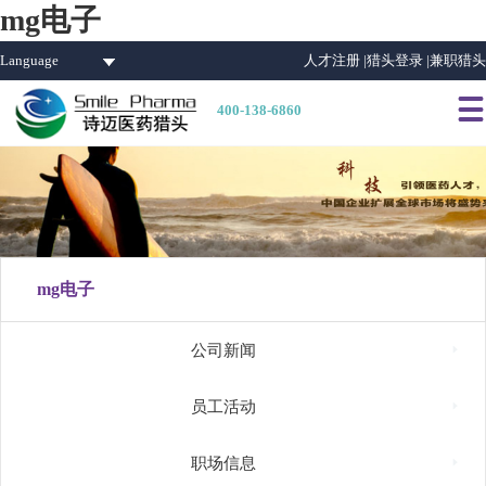
mg电子
Language
人才注册 |
猎头登录 |
兼职猎头

400-138-6860
mg电子

公司新闻

员工活动

职场信息