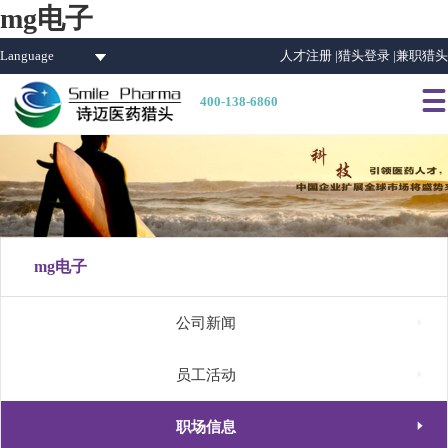
mg电子
Language
人才注册 |
猎头登录 |
兼职猎头

400-138-6860
mg电子

公司新闻

员工活动

职场信息