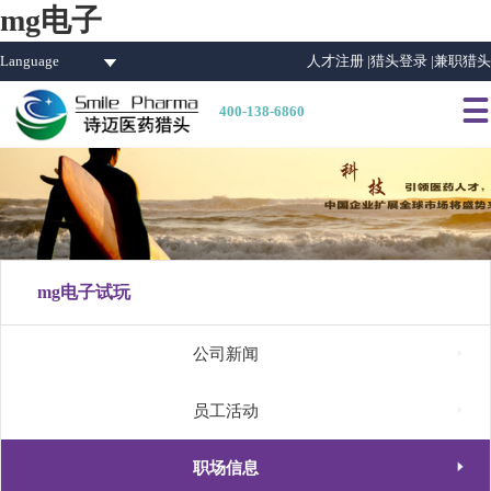
mg电子
Language
人才注册 |
猎头登录 |
兼职猎头

400-138-6860
mg电子试玩

公司新闻

员工活动

职场信息