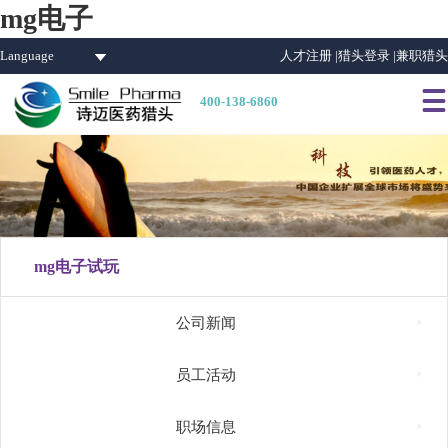
mg电子
Language
人才注册 |
猎头登录 |
兼职猎头

400-138-6860
mg电子试玩

公司新闻

员工活动

职场信息