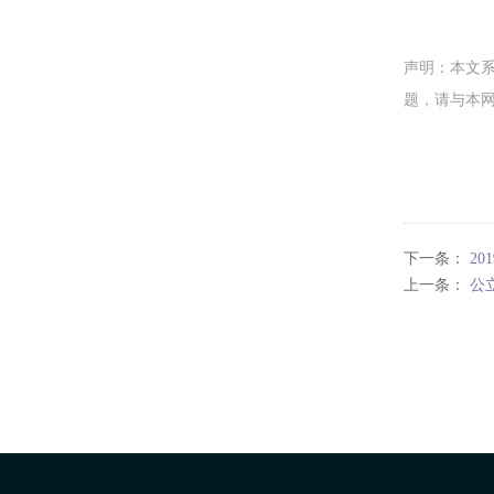
声明：本文
题，请与本
下一条：
2
上一条：
公