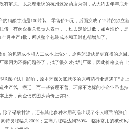
没有解决。以总理走访的杭州这家药店为例，从大约去年年底开
产的硝酸甘油是100片装，零售价16元，后面换成了15片的独立
11倍，有药企相关负责人表示，，过去定价过低，如今涨价，
1个月生产1批，所以整个包装成本和工时也都增加了。
提到的包装成本和人工成本上涨外，原料药短缺是更直接的原因
厂家因为环保问题停了，找了很久才找到厂家，因此价格会有上
环境保护法》影响，原本环保欠账就多的原料药行业遭遇了"史上
造生产线、搬迁，而一些管理不善、环保不达标的小企业虽也持
本上升，药企便试图从药价上弥补。
，除了硝酸甘油，还有其他多种常用药品出现了令人咂舌的涨价，比
%；痢特灵涨幅为200%；去痛片涨幅达到260%，临床常用的破伤风