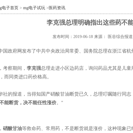
mg电子首页
>
mg电子试玩
>
医药资讯
李克强总理明确指出这些药不
发布时间：2019-06-18
来源： 医谷综合报
中国政府网发布了中共中央政治局常委、国务院总理在浙江省杭
，考察期间，
李克强
总理走进小区边药店，询问药品尤其是儿童
，而同类进口药价格高。
华社的报道，当得知国产硝酸甘油断货已久，总理叮嘱随行同志
不能断货，决不能任性涨价
。
"
，
硝酸甘油
等救命药、常用药，不是断货就是涨价，这种现象已