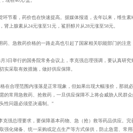
盒，现在40元/盒。
货环节看，药价也在快速提高。据媒体报道，去年以来，维生素K1进
元，肾上腺素从24元涨至51元，鲨肝醇片从28元涨至58元。
用药、急救药价格的一路走高也引起了国家相关职能部门的注意
4月3日举行的国务院常务会议上，李克强总理强调，要认真研
切实采取有效措施，做好供应保障。
价格在合理范围内涨落是正常现象，但如果出现大幅涨价，那就必
需的常用急救药、抢救药，一旦供应保障不上将会威胁人民群众
头性问题必须坚决遏制。"
李克强总理要求，要保障基本药物、急（抢）救等药品供应。完
取强化储备、统一采购或定点生产等方式保供，防止急需、常用