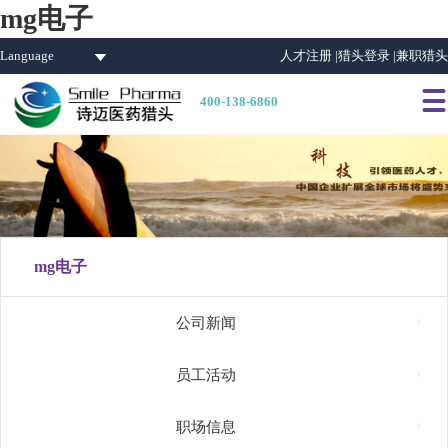
mg电子
Language
人才注册 |
猎头登录 |
兼职猎头

400-138-6860
mg电子

公司新闻

员工活动

职场信息