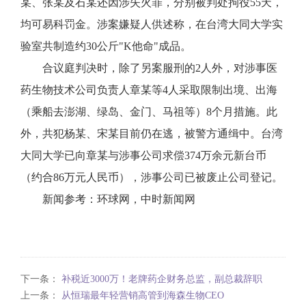
某、张某及石某还因涉失火罪，分别被判处拘役55天，
均可易科罚金。涉案嫌疑人供述称，在台湾大同大学实
验室共制造约30公斤"K他命"成品。
合议庭判决时，除了另案服刑的2人外，对涉事医
药生物技术公司负责人章某等4人采取限制出境、出海
（乘船去澎湖、绿岛、金门、马祖等）8个月措施。此
外，共犯杨某、宋某目前仍在逃，被警方通缉中。台湾
大同大学已向章某与涉事公司求偿374万余元新台币
（约合86万元人民币），涉事公司已被废止公司登记。
新闻参考：环球网，中时新闻网
下一条：
补税近3000万！老牌药企财务总监，副总裁辞职
上一条：
从恒瑞最年轻营销高管到海森生物CEO