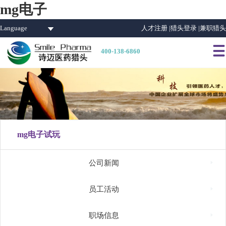
mg电子
Language
人才注册 |
猎头登录 |
兼职猎头

400-138-6860
mg电子试玩

公司新闻

员工活动

职场信息