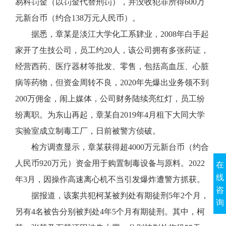
易科罚金（以罚金代替刑罚），并没收犯罪所得600万
元新台币（约合138万元人民币）。
据悉，章某是淡江大学化工系肄业，2008年白手起
家开了生技公司，员工约20人，该公司拥有多张药证，
经营西药、医疗器材等批发、零售，包括高血压、心脏
病等药物，但资金周转不良，2020年先爆出业务领不到
200万佣金，闹上媒体，公司财务陆续亮红灯，员工纷
纷离职。为东山再起，
章某
​自2019年4月租下大同大学
实验室成立制毒工厂，日前被警方侦破。
检方调查显示，章某获得超4000万元新台币（约合
人民币920万元）资金用于购置制毒设备与原料。2022
在
线
年3月，因操作高速离心机不当引发爆炸遭警方抓获。
咨
据报道，该案共犯柯某被判处有期徒刑5年2个月，
询
另有4名被告分别被判处4年5个月有期徒刑。其中，柯