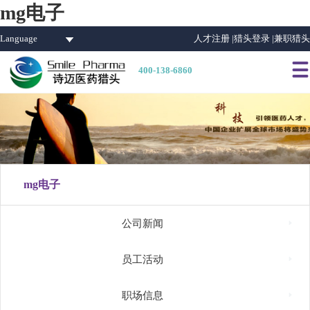
mg电子
Language
人才注册 |
猎头登录 |
兼职猎头

400-138-6860
mg电子

公司新闻

员工活动

职场信息