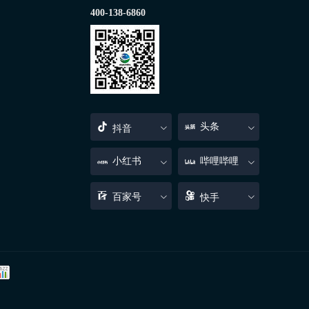
400-138-6860
头条
抖音
小红书
哔哩哔哩
百家号
快手