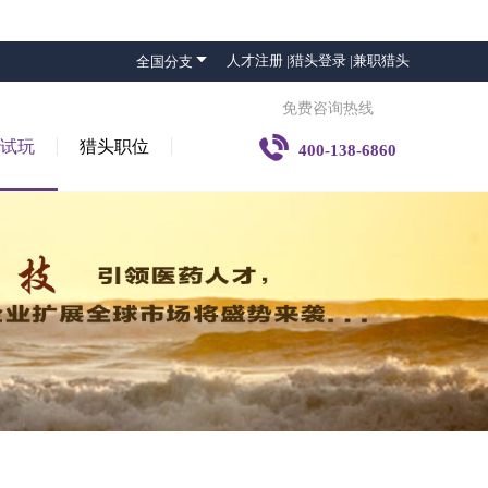

人才注册 |
猎头登录 |
兼职猎头
全国分支
免费咨询热线

子试玩
猎头职位
400-138-6860