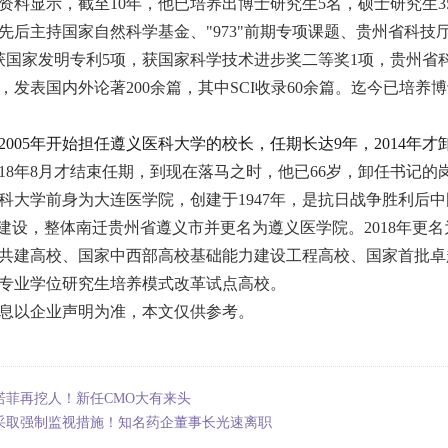
资料显示，截至10年，他已培养出博士研究生5名，硕士研究生3
先后主持国家自然科学基金、"973"前期专项课题、贵州省科技
获国家发明专利5项，获国家科学技术进步奖二等奖1项，贵州省
，发表国内外论著200余篇，其中SCI收录60余篇。迄今已培养
2005年开始担任遵义医科大学的校长，任期长达9年，2014年才
018年8月才结束任期，到现在落马之时，他已66岁，卸任书记的
科大学前身为大连医学院，创建于1947年，是抗日战争胜利后中
"建设，整体南迁贵州省遵义市并更名为遵义医学院。2018年更
共建高校、国家中西部高校基础能力建设工程高校、国家首批卓
专业学位研究生培养模式改革试点高校。
息以企业声明为准，本文仅供参考。
诺菲再挖人！新任CMO大有来头
采取强制监视措施！知名药企董事长光速离职