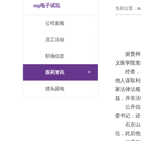
mg电子试玩
当前位置：

公司新闻

员工活动
据
贵州

职场信息
义医学院党
经查，

医药资讯
他人谋取利

猎头园地
家法律法规
益，并非法
公开信
委书记，还
石京山
位，此后他