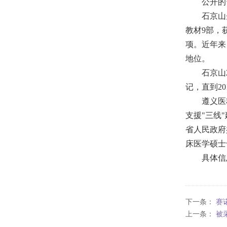
公开的
石京山
教材9部，
项。近年来
地位。
石京山
记，直到2
遵义医
支援"三线
省人民政府
床医学硕士
具体信
下一条：
赛
上一条：
被