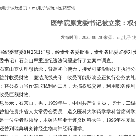
mg电子试玩首页
>
mg电子试玩
>
医药资讯
医学院原党委书记被立案：权
发布时间：2025-08-28
来源： mg电子
浏
省纪委监委8月25日消息，经贵州省委批准，贵州省纪委监委对
委书记）石京山严重违纪违法问题进行了立案**调查。
石京山丧失理想信念，背离初心使命，接受可能影响公正执行公
益并收受财物；廉洁底线失守，收受可能影响公正执行公务的礼
；将公权力当作谋取私利的工具，大搞权钱交易，利用职务便利
收受巨额财物。
息显示，石京山，男，1959年生，中国共产党党员，博士，二
曾担任贵州省人大常委会委员，遵义医科大学药学学科首席科学
是一位学者型领导，本硕均毕业于遵义医科大学，1996年在复
还曾到瑞典研究神经生物与神经药理学。