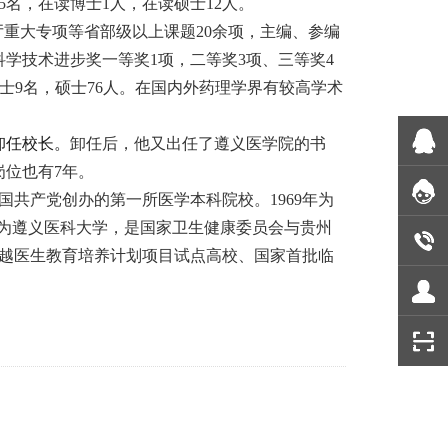
5名，在读博士1人，在读硕士12人。
厅重大专项等省部级以上课题20余项，主编、参编
科学技术进步奖一等奖1项，二等奖3项、三等奖4
博士9名，硕士76人。在国内外药理学界有较高学术
卸任校长。
卸任后，他又出任了遵义医学院的书
岗位也有7年。
国共产党创办的第一所医学本科院校。1969年为
名为遵义医科大学，是国家卫生健康委员会与贵州
越医生教育培养计划项目试点高校、国家首批临