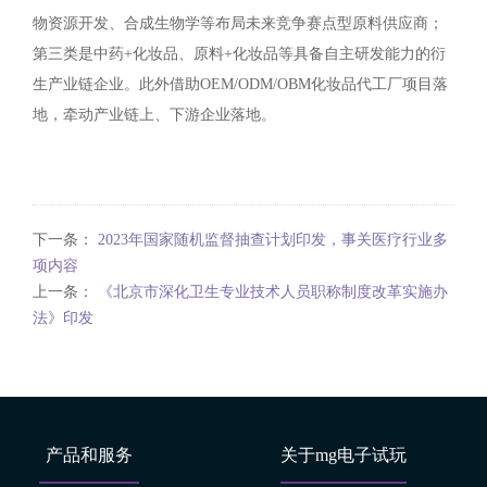
物资源开发、合成生物学等布局未来竞争赛点型原料供应商；
第三类是中药+化妆品、原料+化妆品等具备自主研发能力的衍
生产业链企业。此外借助OEM/ODM/OBM化妆品代工厂项目落
地，牵动产业链上、下游企业落地。
下一条：
2023年国家随机监督抽查计划印发，事关医疗行业多
项内容
上一条：
《北京市深化卫生专业技术人员职称制度改革实施办
法》印发
产品和服务
关于mg电子试玩