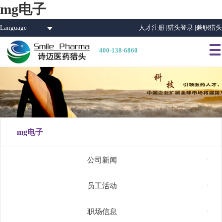
mg电子
Language
人才注册 |
猎头登录 |
兼职猎头

400-138-6860
mg电子

公司新闻

员工活动

职场信息