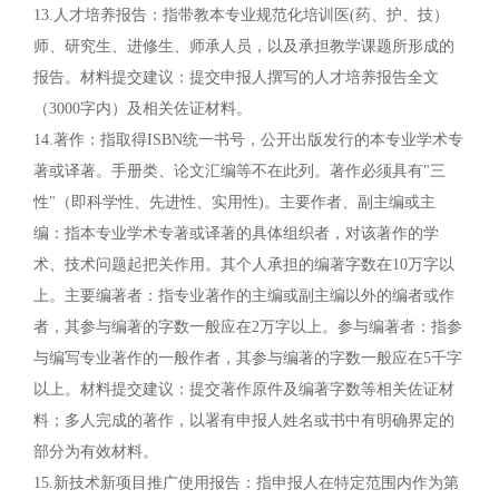
13.人才培养报告：指带教本专业规范化培训医(药、护、技）
师、研究生、进修生、师承人员，以及承担教学课题所形成的
报告。材料提交建议：提交申报人撰写的人才培养报告全文
（3000字内）及相关佐证材料。
14.著作：指取得ISBN统一书号，公开出版发行的本专业学术专
著或译著。手册类、论文汇编等不在此列。著作必须具有"三
性"（即科学性、先进性、实用性)。主要作者、副主编或主
编：指本专业学术专著或译著的具体组织者，对该著作的学
术、技术问题起把关作用。其个人承担的编著字数在10万字以
上。主要编著者：指专业著作的主编或副主编以外的编者或作
者，其参与编著的字数一般应在2万字以上。参与编著者：指参
与编写专业著作的一般作者，其参与编著的字数一般应在5千字
以上。材料提交建议：提交著作原件及编著字数等相关佐证材
料；多人完成的著作，以署有申报人姓名或书中有明确界定的
部分为有效材料。
15.新技术新项目推广使用报告：指申报人在特定范围内作为第