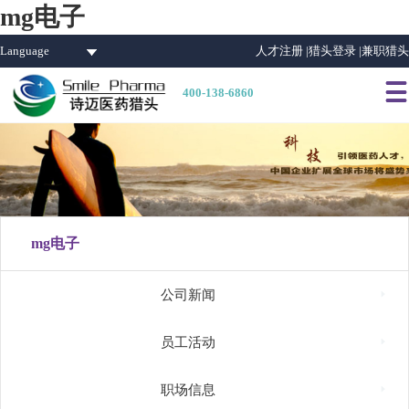
mg电子
Language
人才注册 |
猎头登录 |
兼职猎头

400-138-6860
mg电子

公司新闻

员工活动

职场信息