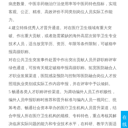
病患数量、中医非药物治疗法使用率等中医药特色指标，实现
客观、公正、精准、高效评价不同类别岗位人员实际工作能
力。
4.建立特殊优秀人才晋升通道。对在医疗卫生领域有重大突
破、作出重大贡献，或者急需紧缺的海外高层次留学卫生专业
技术人员，适当放宽学历、资历、年限等条件限制，可破格申
报高级职称。
对在公共卫生突发事件处置中作出突出贡献人员开辟职称评审
绿色通道，可按有关规定破格申报高级职称。拓宽医防融合人
才职业发展渠道，医院感染预防与控制等医防融合岗位人才按
照现执业类别或实际工作内容申报，并在评审中予以倾斜。
5.畅通各类人才职称评价渠道。为调动编外人员工作积极性，
编外人员申报职称时推荐和晋升标准与编内人员一视同仁、统
筹考虑。畅通社会资本举办的医疗卫生机构人员晋升渠道，结
合申报人所在医疗卫生机构的规模、专科特色，重点考核其解
在
决临床实际问题的能力和专业技术水平，在科研、教学方面适
线