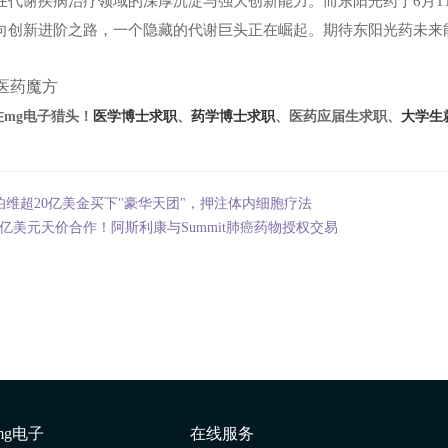
在代谢疾病治疗领域的深厚沉淀与强大创新能力。而东阳光药于
6
月
1
向创新进阶之路，一个隐藏的代谢巨头正在崛起。期待东阳光药未来
医药魔方
注mg电子猎头！
医学博士求职
、
药学博士求职
、医药应届生求职、
大学生
伯维超20亿美金买下"豪华天团"，押注体内细胞疗法
50亿美元天价合作！阿斯利康与Summit肺癌药物授权交易
mg电子
在线服务