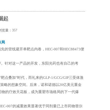
崛起
浏览量：357
布局
领先的管线避开单靶点内卷，
HEC-007
和
HEC88473
便
胖。针对这一产品的开发，东阳光药也有自己的考
"靶点叠加"时代，而礼来的
GLP-1/GCG/GIP
三受体激
点策略的想象空间。后来，诺和诺德以
20
亿美元重金
药物的疗效天花板，成为重塑市场格局的下一代爆
HEC-007
的减重效果显著优于同剂量已上市药物替尔