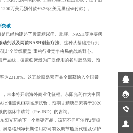
月，东阳光药与
Apollo Therapeutics
达成协议，授予后
（
1200
万美元预付款
+9.26
亿美元里程碑付款）。
新突破
而是已经构建起了覆盖
糖尿病、肥胖、
NASH
等重要疾
激动剂以及两款
NASH
创新疗法
。这种从基础治疗到
以"全管线覆盖"重构行业竞争格局的战略野心。
素产品线，覆盖临床最为广泛使用的餐时胰岛素、预
率达231.8%。这五款胰岛素产品全部获纳入全国带
），未来将开启海外商业化征程。东阳光药作为中国
A
批准豁免
III
期临床试验，预期甘精胰岛素将于
2026
液的临床申请前（
Pre-IND
）的咨询。
东阳光药的下一个重磅产品，该药不但可治疗
2
型糖
，奥洛格列净长期使用亦可有效调节脂质代谢及保护