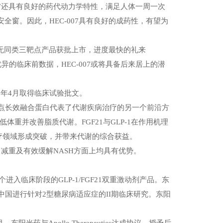
7
还具有良好的药代动力学特性，满足人体一周一次
安全窗。因此，
HEC-007
具有良好的成药性，有望为
无同类三靶点产品获批上市，进度最快的礼来
优异的临床前数据，
HEC-007
或将具备后来居上的潜
5
年
4
月取得临床试验批文。
点长效融合蛋白代表了代谢疾病治疗的另一个前沿方
低体重并改善脂质代谢。
FGF21
与
GLP-1
在作用机理
疗领域形成突破，并带来代谢的综合获益。
、减重及有效缓解
NASH
方面上均具有优势。
个进入临床阶段的
GLP-1/FGF21
双重激动剂产品。东
中国进行针对
2
型糖尿病适应症的
II
期临床研究。
东阳