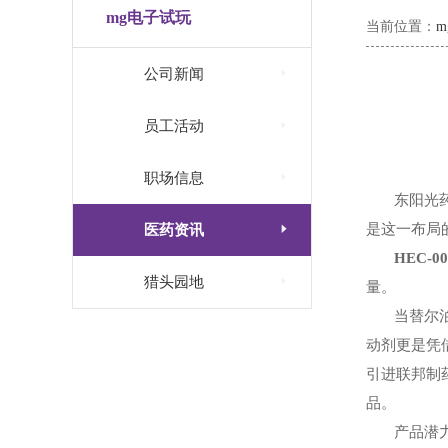
mg电子试玩
当前位置：

公司新闻

员工活动

职场信息
东阳光

是这一布局
医药资讯
HEC-00

猎头园地
量。
当替尔
动剂更是凭
引进联邦制
品。
产品潜