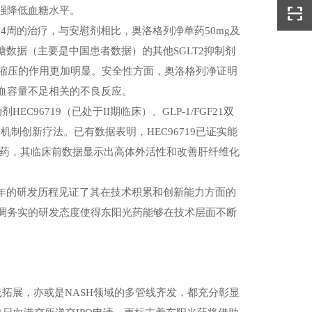
强降低血糖水平。
24
周的治疗，与安慰剂相比，奥洛格列净单药
50mg
及
糖数据（主要是中国患者数据）的其他
SGLT2
抑制剂
缩压的作用更加明显。安全性方面，奥洛格列净证明
血容量不足相关的不良反应。
动剂
HEC96719
（已处于
II
期临床）、
GLP-1/FGF21
双
多机制创新疗法。已有数据表明，
HEC96719
已证实能
药，其临床前数据显示出高体外活性和改善肝纤维化
年的研发历程见证了其在技术积累和创新能力方面的
调务实的研发态度使得东阳光药能够在技术层面不断
线拓展，亦或是
NASH
领域的多管线齐发，都充分彰显