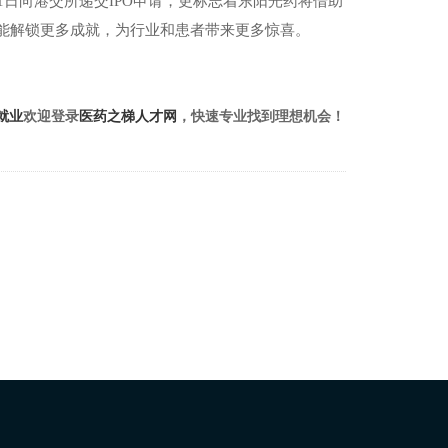
1
日向港交所递交
IPO
申请，更标志着东阳光药将借助
能解锁更多成就，为行业和患者带来更多惊喜。
就业
欢迎登录
医药之梯人才网
，快速专业找到理想机会！