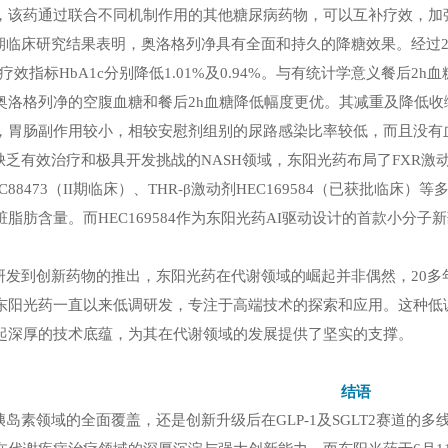
，该药通过联合不同机制作用的其他糖尿病药物，可以互补疗效，加
期临床研究结果表明，奥洛格列净具有全面和持久的降糖效果。经过
疗效指标
HbA1c
分别降低
1.01%
及
0.94%
。与有统计学意义餐后
2h
血
奥洛格列净的空腹血糖和餐后
2h
血糖降低幅度更优。其减重及降低收
，胃肠副作用较小，相较安慰剂组别的尿路感染比率较低，而且没有
缺乏有效治疗和极具开发挑战的
NASH
领域，东阳光药布局了
FXR
激
C88473
（
II
期临床）、
THR-
β激动剂
HEC169584
（已获批临床）等
脏脂肪含量。而
HEC169584
作为东阳光药
AI
驱动设计的首款小分子新
研发到创新药物的推出，东阳光药在代谢领域的崛起并非偶然，
20
多
东阳光药一直以来低调研发，专注于高端技术的探索和应用。这种低
起深厚的技术底蕴，为其在代谢领域的发展提供了坚实的支撑。
结语
胰岛素领域的全面覆盖，还是创新升级后在
GLP-1
及
SGLT2
赛道的多