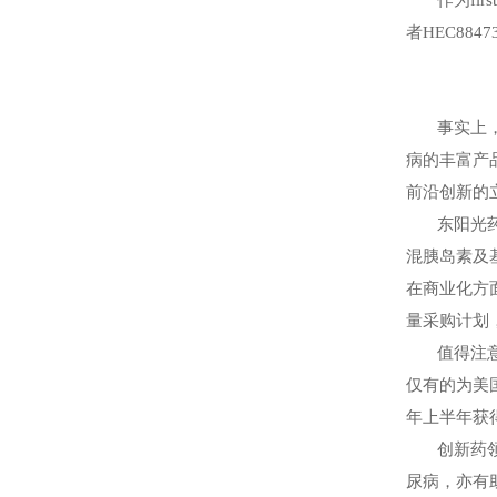
作为
firs
者
HEC8847
事实上
病的丰富产
前沿创新的
东阳光
混胰岛素及
在商业化方面
量采购计划
值得注
仅有的为美
年上半年获
创新药
尿病，亦有