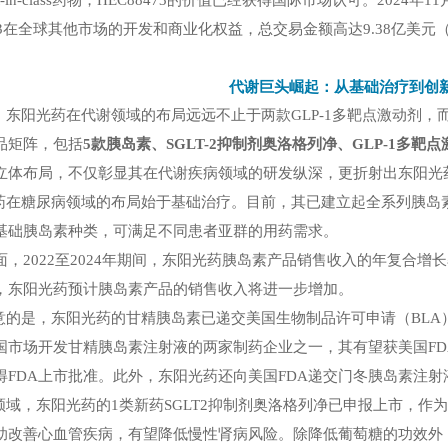
t-in-class
药物，
HEC88473
的价值已经获得国际市场认可。
2024
年
11
3
在全球其他市场的开发和商业化权益，总交易金额高达
9.38
亿美元
代谢巨头崛起：从基础治疗到创
，东阳光药在代谢领域的布局远远不止于两款
GLP-1
多靶点激动剂，
品矩阵，包括
5
款胰岛素、
SGLT-2
抑制剂奥洛格列净、
GLP-1
多靶点
立体布局，不仅彰显其在代谢疾病领域的研发纵深，更折射出东阳光药
药在糖尿病领域的布局始于基础治疗。目前，其已建立起全系列胰岛
基础胰岛素种类，可满足不同患者亚群的用药需求。
，2022至2024年期间，东阳光药胰岛素产品销售收入的年复合增长
，东阳光药预计胰岛素产品的销售收入将进一步增加。
意的是，东阳光药的甘精胰岛素已递交美国生物制品许可申请（
BLA
国市场开发甘精胰岛素注射液的两家制药企业之一，其有望获美国
FD
得
F
DA
上市批准。此外，东阳光药还向美国
FDA
递交门冬胰岛素注射
领域，东阳光药的
1
类新药
SGLT2
抑制剂奥洛格列净已申报上市，作为
助改善心血管疾病，有望降低慢性肾病风险。除降低葡萄糖的功效外