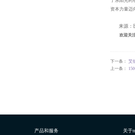
了东阳光药
资本力量迈
来源：
欢迎关
下一条：
艾
上一条：
1
产品和服务
关于