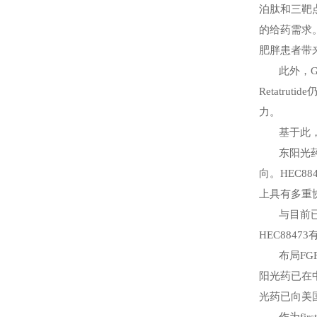
泊肽和三靶点
的给药需求
肥胖患者带
此外，
G
Retatrutide
力。
基于此
东阳光
向。
HEC88
上具有多重
与目前
HEC88473
布局
FG
阳光药已在
光药已向美