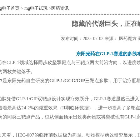
mg电子首页
>
mg电子试玩
>
医药资讯
隐藏的代谢巨头，正在
发布时间：2025-07-02
来源： 医药魔方
东
阳光药在
GLP-1
赛道的多线
药在
GLP-1
领域选择同步攻坚双靶点与三靶点两大前沿方向，以进度
的两枚关键落子。
7
是东阳光药自主研发的
GLP-1/GCG/GIP
三靶点多肽，用于治疗肥
泊肽凭借
GLP-1/GIP
双靶点设计实现疗效跃升，
GLP-1
赛道显然已进入
借着最高达
24.2%
的减重效果（
II
期临床数据），进一步提高了多靶
药的同类三靶点产品，也从侧面预示出这类药物或将突破现有
GLP-1
力来看，
HEC-007
的临床前数据极为亮眼。动物模型药效研究显示，