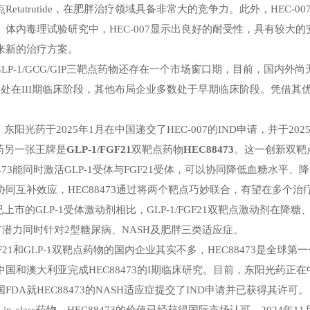
Retatrutide，在肥胖治疗领域具备非常大的竞争力。此外，
HEC-00
。体内毒理试验研究中，
HEC-007
显示出良好的耐受性，具有较大的
来新的治疗方案。
LP-1/GCG/GIP
三靶点药物还存在一个市场窗口期，目前，国内外尚
仍处在
III
期临床阶段，其他布局企业多数处于早期临床阶段。凭借其
，东阳光药于
2025
年
1
月在中国递交了
HEC-007
的
IND
申请，并于
202
药另一张王牌是
GLP-1/FGF21
双靶点药物
HEC88473
。这一创新双靶
473
能同时激活
GLP-1受体
与
FGF
21
受体，可以协同降低血糖水平、降
协同互补效应，
HEC88473
通过将两个靶点巧妙联合，有望在多个治
已上市的
GLP-1
受体激动剂相比，
GLP-1/FGF21
双靶点激动剂在降糖
有潜力同时针对
2
型糖尿病、
NASH
及肥胖三类适应症。
F21
和
GLP-1
双靶点药物的国内企业其实不多，
HEC88473
是全球第一
中国和澳大利亚完成
HEC88473
的
I
期临床研究。目前，东阳光药正在
国
FDA
就
HEC88473
的
NASH
适应症提交了
IND
申请并已获得其许可。