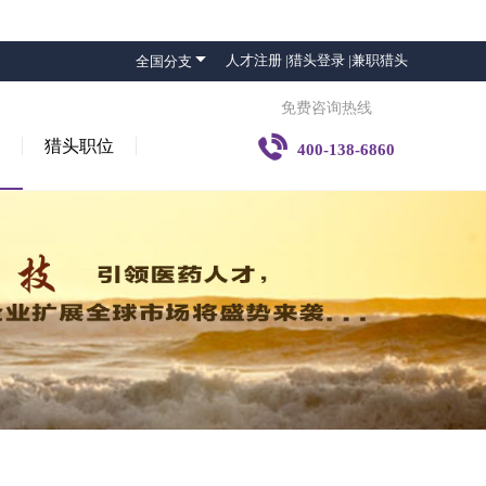

人才注册 |
猎头登录 |
兼职猎头
全国分支
免费咨询热线

猎头职位
400-138-6860