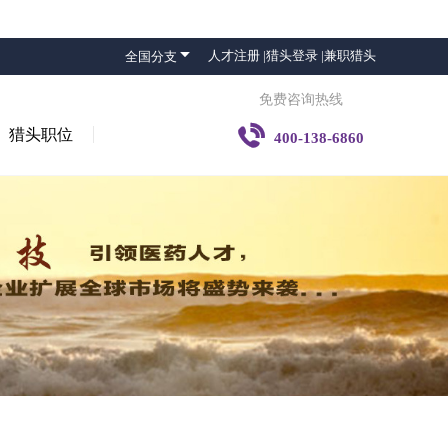

人才注册 |
猎头登录 |
兼职猎头
全国分支
免费咨询热线

猎头职位
400-138-6860