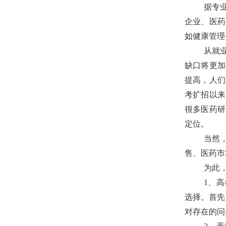
据专
企业、医药
如健康管理
从就
缺口将更加
提高，人们
考扩招以来
很多医药研
定位。
当然
售、医药市
为此，
1
、高
选择。首先
对存在的问