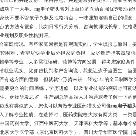
清自己的兴趣爱好，性格特点。兴趣是最好的老师，是成功的
成功了一大半。mg电子猎头曾对上百位的医药百强优秀职业经
家长不要不管孩子兴趣及性格特点，一味强加灌输自己的理念
点的方法有很多，比如日常行为分析、咨询教师或长辈、性格
业规划及职业性格测评。
合家庭情况。有些家庭因素是客观现实的，学生填报志愿时，
活较困难，希望尽快毕业后分担家庭负担，应尽量选择实践较强
物学等专业，大多需往读研、读博等方向发展，得考虑家庭条件
清就业现实。比如曾接到客户咨询说，我想让孩子当医生，当
否有这方面的意愿，但就就业形势来讲，经过5年的全日制医学
需要更久的时间磨练，学历进修，以及专业技能的突破才可能
生、药物研发总监、生产副总等高端人才沟通或者了解一下的
边没有类似的人，您也可以向做专业医药猎头公司像
mg电子猎
入了解专业性质。在选择时，医药类院校大致有两大类，一类
中国药科大学、江西中医药大学、天津医科大学等，基本每个
北京大学医学部（原北京医科大学）、四川大学华西医学院（