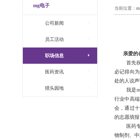
mg电子
当前位置：

公司新闻

员工活动
亲爱的

职场信息
首先

必记得向为
医药资讯
处的人说声

猎头园地
我是
行业中高端
会，通过十
的志愿填报
医药
物制剂、中