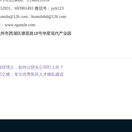
1-85224606、13586951059
52931、693901493 微信号：yylt123
zsmile@126.com
hzsmilebd@126.com
，
站：
www.zgsmile.com
18
杭州市西湖区塘苗路
号华星现代产业园
业经理人，如何让猎头公司盯上你？
药之梯：专注优秀医药人才梯队建设