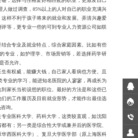
关键，选择与性格爱好相匹配的职业，更激发自己
理人做过调查，85%以上的人对自己的职业充满兴
，这样不利于孩子将来的就业和发展。弄清兴趣爱
测评等，更专业一些的可到专业人力资源公司如联
要结合专业及就业特点，综合家庭因素。比如有些
的专业，如护理学、市场营销等，若选择药学研
是否允许。
医生有权威，能赚大钱，自己家人看病也方便。且
类专业的学习，能进知名医院的人寥寥，再成长为
达到家长当初设想的职位。最好的方法是和这些已
他们的工作履历及目前就业形势，才能作出最佳选
头
咨询。
是专业医科大学、药科大学，这类较直观，如沈阳
省都有；另一类是综合性大学或兼并后的医学院、
原华西医科大学）、复旦大学医学部（原上海医科