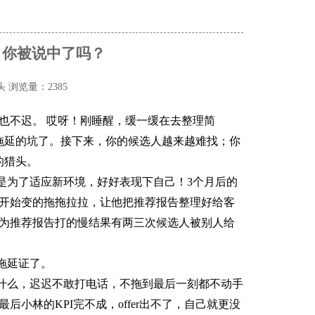
，你被说中了吗？
头
浏览量：2385
也不迟。
哎呀！刚睡醒，缓一缓在去整理简
拖延的坑了。接下来，你的候选人越来越难找；你
的猎头。
是为了适应新环境，好好表现下自己！
3
个月后的
开始变的拖拖拉拉，让他把推荐报告整理好给客
为推荐报告打的慢结果有两三次候选人被别人给
拖延证了。
什么，迟迟不敢打电话，不拖到最后一刻都不动手
最后小林的
KPI
完不成，
offer
出不了，自己就更没