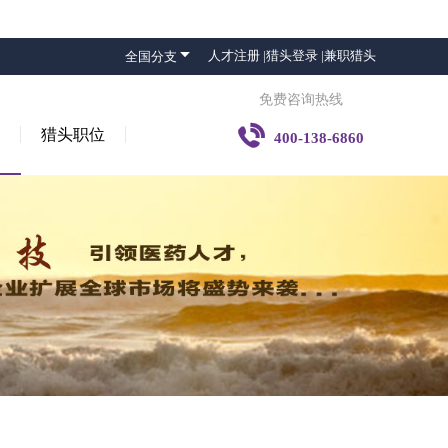

人才注册 |
猎头登录 |
兼职猎头
全国分支
免费咨询热线

猎头职位
400-138-6860