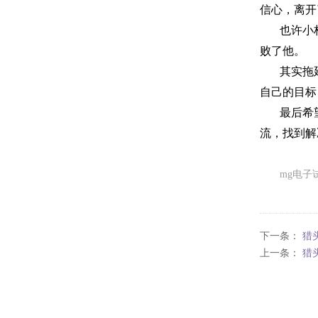
信心，离开
也许小
败了他。
其实拖
自己的目标
最后希
流，找到解
mg电子
下一条：
猎
上一条：
猎