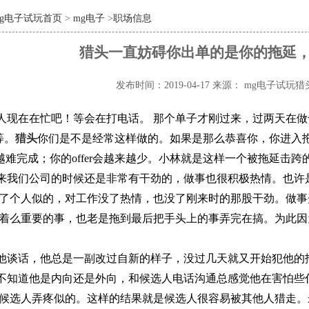
mg电子试玩首页
>
mg电子
>
职场信息
猎头一直妨碍你出单的是你的拖延
发布时间：2019-04-17
来源： mg电子试玩猎
人现在在忙吧！等会在打电话。
那个单子才刚过来，过两天在做
等。
猎头
你们是不是经常这样做的。如果是那么恭喜你，你进入
越难完成；你的
offer
会越来越少。小林就是这样一个被拖延击跨
来我们公司的时候还是非常有干劲的，做事也很积极热情。也许
了个人似的，对工作没了热情，也没了刚来时的那股干劲。做事
着么重要的事，也老是拖到最后把手头上的事弄完在搞。为此因
他谈话，他总是一副改过自新的样子，没过几天就又开始犯他的
不知道他是内向还是外向，和候选人电话沟通总感觉他在害怕些
候选人弄疼似的。这样的结果就是候选人很容易被其他人猎走。