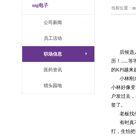
mg电子
当前位置：

公司新闻

员工活动
后候选

职场信息
历！
......
等

的
KPI
越来
医药资讯
小林刚

猎头园地
小林好像变
户发过去，
签了。
老板找
有时真
打，生怕把