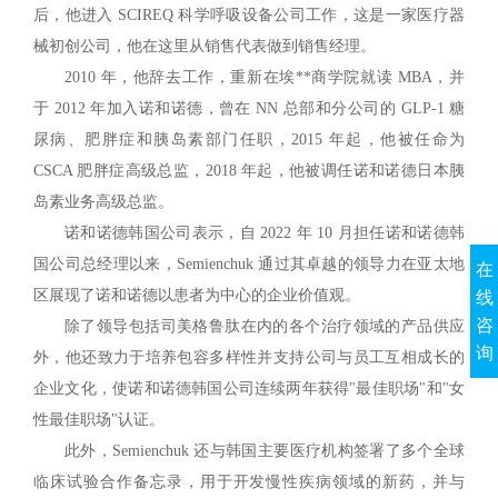
后，他进入 SCIREQ 科学呼吸设备公司工作，这是一家医疗器
械初创公司，他在这里从销售代表做到销售经理。
2010 年，他辞去工作，重新在埃**商学院就读 MBA，并
于 2012 年加入诺和诺德，曾在 NN 总部和分公司的 GLP-1 糖
尿病、肥胖症和胰岛素部门任职，2015 年起，他被任命为
CSCA 肥胖症高级总监，2018 年起，他被调任诺和诺德日本胰
岛素业务高级总监。
诺和诺德韩国公司表示，自 2022 年 10 月担任诺和诺德韩
国公司总经理以来，Semienchuk 通过其卓越的领导力在亚太地
在
区展现了诺和诺德以患者为中心的企业价值观。
线
咨
除了领导包括司美格鲁肽在内的各个治疗领域的产品供应
询
外，他还致力于培养包容多样性并支持公司与员工互相成长的
企业文化，使诺和诺德韩国公司连续两年获得"最佳职场"和"女
性最佳职场"认证。
此外，Semienchuk 还与韩国主要医疗机构签署了多个全球
临床试验合作备忘录，用于开发慢性疾病领域的新药，并与