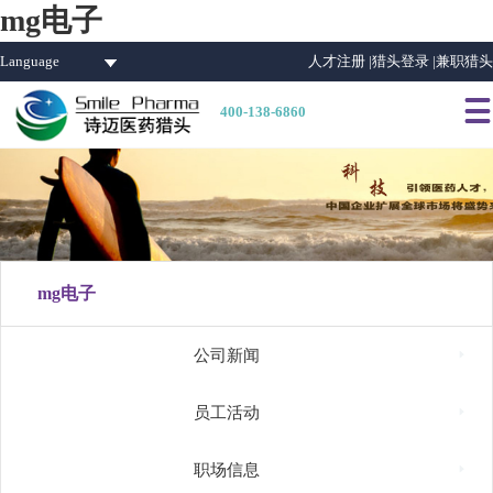
mg电子
Language
人才注册 |
猎头登录 |
兼职猎头

400-138-6860
mg电子

公司新闻

员工活动

职场信息