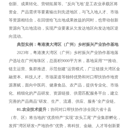
创新、成果转化、营销拓展等。"反向飞地"是工农业承载区将
资金、产品需求等要素输出到先进地区，与飞入地人才、市场
等资源相结合，在回馈给飞出地成果效益的同时，也带动创新
资源向飞出地流动，实现产业要素从欠发达地区向发达地区逆
向流动。
典型实例：粤港澳大湾区（广州）乡村振兴产业协作基地
2023年，粤港澳大湾区（广州）乡村振兴产业协作基地落
户选址在广州海珠区，总面积9000平方米，基地采用"**推动、
链主运营、集群推进、示范创建"运营模式，广泛链接大湾区金
融资本、科技人才、市场渠道等独特优势和对口帮扶协作地资
源禀赋，面向中医药、健康食品、农产品，提供专业化、市场
化、精细化的产品研发、资源链接、供需匹配服务平台，建立
完善的产品商品"研发、生产、流通、供应、服务"全产业链。
01.农业技术提升：
协同对口帮扶协作涉全国六省十县
（市、区）将当地的"优质特产"实现"农头工尾"产业集群孵化，
发挥"湾区研发+产地协作"优势，将科技、金融、人才等创新要