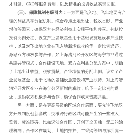
才引进、CXO等服务费用，以及精准的投资收益实现回报。
(三)、保障机制有吸引力：
一方面是飞入地、飞出地要有合
理的利益共享分配机制。综合考虑土地出让、税收贡献、产业
增值等因素，确保双方在经济利益上实现平衡和共享。包括按
投资比例分红、设立产业发展基金用于基础设施建设和产业扶
持，以及对飞出地企业在飞入地新增税收给予一定比例返还，
激励双方积极参与合作。如上海漕河泾开发区与海宁市**通过
共建共管模式，合作建设飞地。双方在利益分配方案中，明确
了土地出让收益、税收贡献、产业增值的分配比例。设立了产
业发展基金，用于飞地的基础设施建设和产业扶持。对上海漕
河泾开发区企业在海宁分区新增的税收，给予一定比例的返
还，激励双方积极参与合作，确保合作成果普惠共赢。
另一方面，是在更高层级的区域合作层面，要允许飞地双
方开展制度创新尝试，突破跨行政区域可能产生的一些准入、
监管、标准障碍。比如深汕合作区，开创了全国独一无二的治
理机制，合作区在规划、土地招拍挂、**采购等均与深圳统一