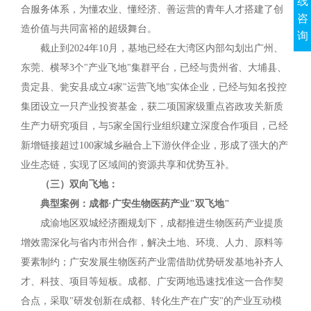
线
合服务体系，为懂农业、懂经济、善运营的青年人才搭建了创
咨
造价值与共同富裕的超级舞台。
询
截止到2024年10月，基地已经在大湾区内部勾划出广州、
东莞、横琴3个"产业飞地"集群平台，已经与贵州省、大埔县、
贵定县、瓮安县成立4家"运营飞地"实体企业，已经与知名投控
集团设立一只产业投资基金，获二项国家级重点咨政攻关新质
生产力研究项目，与5家全国行业组织建立深度合作项目，己经
新增链接超过100家城乡融合上下游伙伴企业，形成了强大的产
业生态链，实现了区域间的资源共享和优势互补。
（三）双向飞地：
典型案例：成都·广安生物医药产业"双飞地"
成渝地区双城经济圈规划下，成都推进生物医药产业提质
增效需深化与省内市州合作，解决土地、环境、人力、原料等
要素制约；广安发展生物医药产业需借助优势研发基地补齐人
才、科技、项目等短板。成都、广安两地迅速找准这一合作契
合点，采取"研发创新在成都、转化生产在广安"的产业互动模