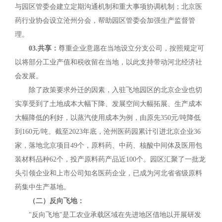
与园区管委会建立定期沟通机制和重大事项协调机制；北京医
药行业协会设立沧州分会，帮助园区管委会加强生产监督管
理。
03.共享：
尊重企业意愿在当地设立分支公司，按照规定可
以将部分工业产值和税收留在当地，以此支持带动河北经济社
会发展。
除了政策要求外迁的因素，入驻飞地园区的北京企业也切
实享受到了土地成本大幅下降、发展空间大幅拓展、生产成本
大幅降低的利好，以蒸汽使用成本为例，由原先350元/吨降低
到160元/吨。截至2023年底，沧州医药园累计引进北京企业36
家，落地北京项目49个，原料药、中药、核酸中间体及医用包
装材料品种62个，投产原料药产品近100个。园区汇聚了一批龙
头引领企业和上市公司知名医药企业，已成为河北省省级原料
药集中生产基地。
（二）反向飞地：
"反向飞地"是工农业承载区域在先进地区借地以开展研发