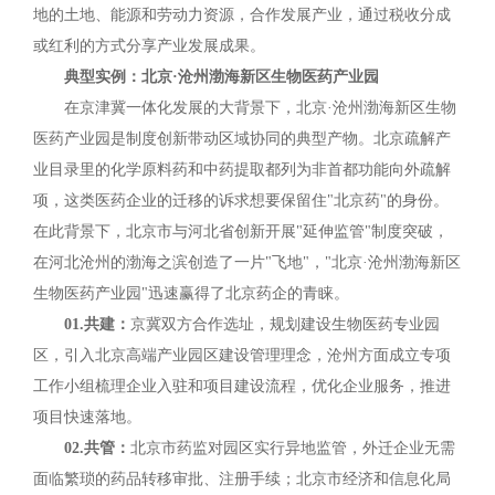
地的土地、能源和劳动力资源，合作发展产业，通过税收分成
或红利的方式分享产业发展成果。
典型实例：北京·沧州渤海新区生物医药产业园
在京津冀一体化发展的大背景下，北京·沧州渤海新区生物
医药产业园是制度创新带动区域协同的典型产物。北京疏解产
业目录里的化学原料药和中药提取都列为非首都功能向外疏解
项，这类医药企业的迁移的诉求想要保留住"北京药"的身份。
在此背景下，北京市与河北省创新开展"延伸监管"制度突破，
在河北沧州的渤海之滨创造了一片"飞地"，"北京·沧州渤海新区
生物医药产业园"迅速赢得了北京药企的青睐。
01.共建：
京冀双方合作选址，规划建设生物医药专业园
区，引入北京高端产业园区建设管理理念，沧州方面成立专项
工作小组梳理企业入驻和项目建设流程，优化企业服务，推进
项目快速落地。
02.共管：
北京市药监对园区实行异地监管，外迁企业无需
面临繁琐的药品转移审批、注册手续；北京市经济和信息化局