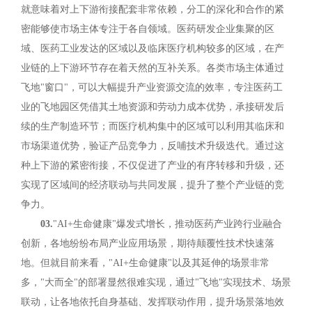
就意味着对上下游衔接配套非常依赖，分工的深化和合作的紧
密能够使市场主体专注于各自领域。医药研发企业集聚的区
域、医药工业发达的区域以及临床医疗机构较多的区域，在产
业链的上下游环节存在着天然的互补关系。各类市场主体通过
飞地"窗口"，可以大幅提升产业资源交流的效率，专注医药工
业的飞地园区凭借其土地资源和劳动力成本优势，承接研发后
续的生产制造环节；而医疗机构集中的区域可以利用其临床和
市场渠道优势，验证产品竞争力，反哺技术升级迭代。通过这
种上下游的紧密衔接，不仅促进了产业的有序转移和升级，还
实现了区域间的经济联动与共同发展，提升了整个产业链的竞
争力。
03.
"AI+生命健康"爆发式增长，推动医药产业跨行业融合
创新，各地纷纷布局产业应用场景，期待颠覆性技术快速落
地。但就目前来看，"AI+生命健康"以及其延伸的场景非常
多，"大而全"的部署显然很难实现，通过"飞地"实现技术、场景
联动，让各地依托自身基础、发挥联动作用，提升场景落地效