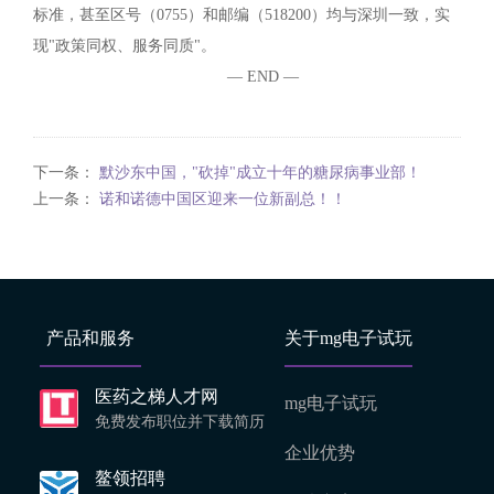
标准，甚至区号（0755）和邮编（518200）均与深圳一致，实
现"政策同权、服务同质"。
— END —
下一条：
默沙东中国，"砍掉"成立十年的糖尿病事业部！
上一条：
诺和诺德中国区迎来一位新副总！！
产品和服务
关于mg电子试玩
医药之梯人才网
mg电子试玩
免费发布职位并下载简历
企业优势
鳌领招聘