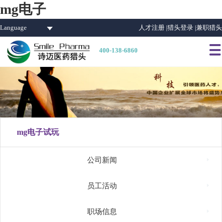
mg电子
Language
人才注册 |
猎头登录 |
兼职猎头

400-138-6860
mg电子试玩

公司新闻

员工活动

职场信息