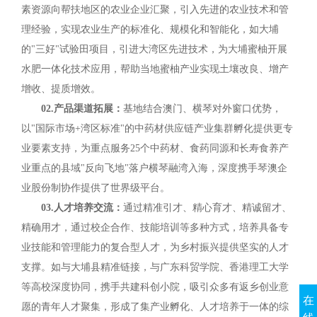
素资源向帮扶地区的农业企业汇聚，引入先进的农业技术和管
理经验，实现农业生产的标准化、规模化和智能化，如大埔
的"三好"试验田项目，引进大湾区先进技术，为大埔蜜柚开展
水肥一体化技术应用，帮助当地蜜柚产业实现土壤改良、增产
增收、提质增效。
02.产品渠道拓展：
基地结合澳门、横琴对外窗口优势，
以"国际市场+湾区标准"的中药材供应链产业集群孵化提供更专
业要素支持，为重点服务25个中药材、食药同源和长寿食养产
业重点的县域"反向飞地"落户横琴融湾入海，深度携手琴澳企
业股份制协作提供了世界级平台。
03.人才培养交流：
通过精准引才、精心育才、精诚留才、
精确用才，通过校企合作、技能培训等多种方式，培养具备专
业技能和管理能力的复合型人才，为乡村振兴提供坚实的人才
支撑。如与大埔县精准链接，与广东科贸学院、香港理工大学
等高校深度协同，携手共建科创小院，吸引众多有返乡创业意
在
愿的青年人才聚集，形成了集产业孵化、人才培养于一体的综