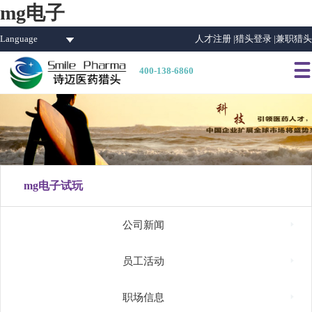
mg电子
Language
人才注册 |
猎头登录 |
兼职猎头

400-138-6860
mg电子试玩

公司新闻

员工活动

职场信息