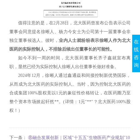
值得注意的是，在2月28日，北大医药曾发布公告表示公司
董事会同意提名徐晰人、杨力今女士为公司第十一届董事会非
独立董事候选人。彼时，
业内人士就纷纷表示徐晰人作为北大
在
线
医药的实际控制人，不排除后续出任董事长的可能性。
咨
如今不到一周的时间，北大医药董事长齐子鑫就宣布离
询
职，显然已经为实际控制人徐晰人出任董事长做好准备。
2024年12月，徐晰人通过鑫通焱和间接控制新优势国际，
从而成为北大医药的实际控制人。当时，因为控制北大医药的
合成集团100%股权竟以1元的象征性价格转让，在医药圈乃至
整个资本市场掀起轩然**。(详情：1元"**"？北大医药100%股
权！）
下一条：
⑧融合发展创新｜区域"十五五"生物医药产业规划"10