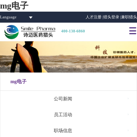
mg电子
Language
人才注册 |
猎头登录 |
兼职猎头

400-138-6860
mg电子

公司新闻

员工活动

职场信息