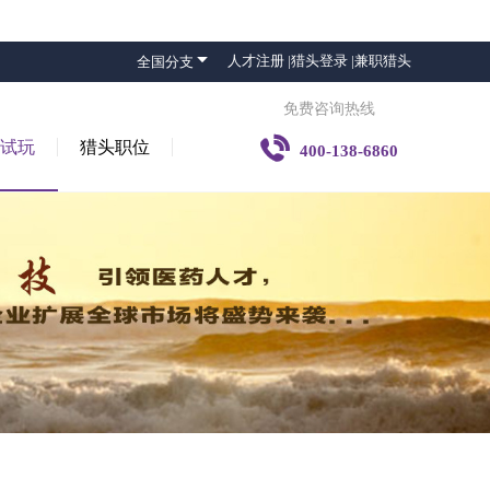

人才注册 |
猎头登录 |
兼职猎头
全国分支
免费咨询热线

子试玩
猎头职位
400-138-6860