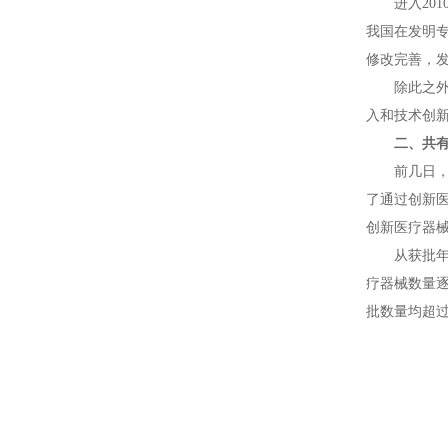
进入20
我国在发明专
修改完善，发
除此之
入和技术创
二、共有
前几日，
了通过创新医
创新医疗器
从获批年
疗器械数量逐
批数量均超过3