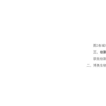
图2各
三、创
获批创新
二。博奥生物