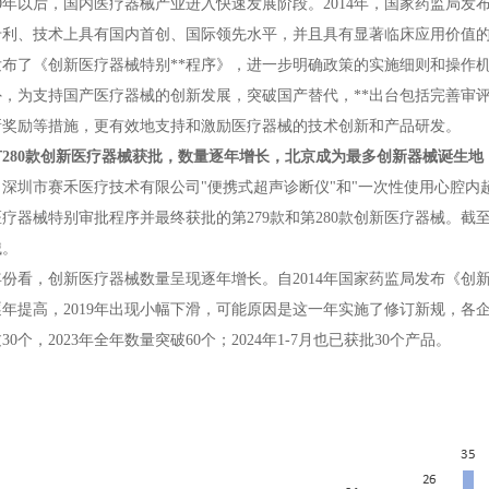
10年以后，国内医疗器械产业进入快速发展阶段。2014年，国家药监局发
利、技术上具有国内首创、国际领先水平，并且具有显著临床应用价值的医
布了《创新医疗器械特别**程序》，进一步明确政策的实施细则和操作
外，为支持国产医疗器械的创新发展，突破国产替代，**出台包括完善审
新奖励等措施，更有效地支持和激励医疗器械的技术创新和产品研发。
280款创新医疗器械获批，数量逐年增长，北京成为最多创新器械诞生地
深圳市赛禾医疗技术有限公司"便携式超声诊断仪"和"一次性使用心腔内
疗器械特别审批程序并最终获批的第279款和第280款创新医疗器械。截至2
械。
份看，创新医疗器械数量呈现逐年增长。自2014年国家药监局发布《创
年提高，2019年出现小幅下滑，可能原因是这一年实施了修订新规，各企
0个，2023年全年数量突破60个；2024年1-7月也已获批30个产品。