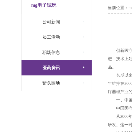
mg电子试玩
当前位置：

公司新闻

员工活动
创新医

职场信息
进，技术上
品。

医药资讯
长期以

猎头园地
年维持在20
疗器械产业
一、中国
中国医
从20
研发。这一