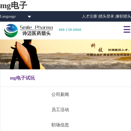
mg电子
Language
人才注册 |
猎头登录 |
兼职猎头

400-138-6860
mg电子试玩

公司新闻

员工活动

职场信息