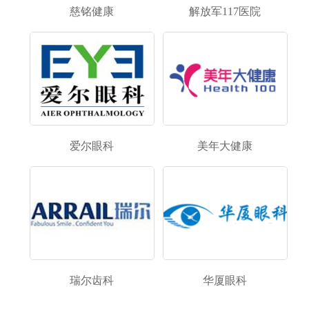
慈铭健康
解放军117医院
爱尔眼科
美年大健康
瑞尔齿科
华厦眼科