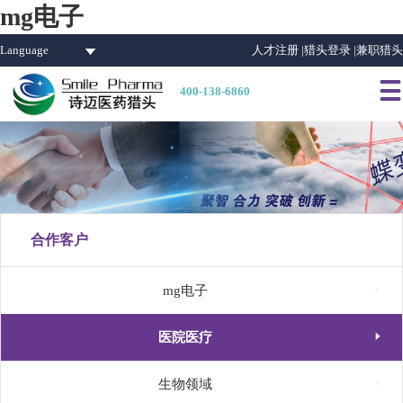
mg电子
Language
人才注册 |
猎头登录 |
兼职猎头

400-138-6860
合作客户

mg电子

医院医疗

生物领域