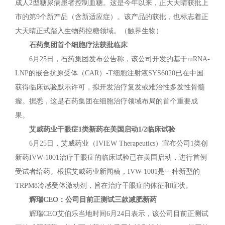
成人2型糖尿病患者控制血糖。这是今年以来，正大天晴获批上
市的第9个新产品（含新适应症）。该产品的获批，也标志着正
大天晴正式踏入生物药控糖领域。（触界生物）
石药集团首个细胞疗法获批临床
6月25日，石药集团发布公告称，该公司开发的基于mRNA-
LNP的嵌合抗原受体（CAR）-T细胞注射液SYS6020已在中国
获得临床试验默示许可，拟开发治疗复发或难治性多发性骨髓
瘤。据悉，这是石药集团在细胞治疗领域布局的首个重要成
果。
艾威药业干眼症1类新药在美国启动1/2临床试验
6月25日，艾威药业（IVIEW Therapeutics）宣布公司1类创
新药IVW-1001治疗干眼症的临床试验已在美国启动，进行首例
受试者给药。根据艾威药业新闻稿，IVW-1001是一种新型的
TRPM8冷感受体激动剂，旨在治疗干眼症的体征和症状。
辉瑞CEO：公司目前正测试三款减肥新药
辉瑞CEO艾伯乐当地时间6月24日表示，该公司目前正测试