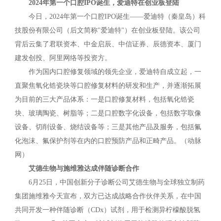
2024年第一个口腔IPO诞生，爱迪特在创业板登陆
今日，2024年第一个口腔IPO诞生——爱迪特（秦皇岛）科
技股份有限公司（后文简称"爱迪特"）在创业板登陆。该公司
背后云集了君联资本、中金启辰、中信证券、辰德资本、厦门
建发创投、阿里网络等投资方。
作为国内口腔修复领域的领先企业，爱迪特自成立起，一
直聚焦氧化锆瓷块等口腔修复材料的研发和生产，并逐渐拓展
为目前的三大产品体系：一是口腔修复材料，包括氧化锆瓷
块、玻璃陶瓷、树脂等；二是口腔数字化设备，包括数字取像
设备、切削设备、烧结设备等；三是其他产品及服务，包括氟
化泡沫、氟保护剂等在内的口腔预防产品和正畸产品。（动脉
网）
艾德生物与施维雅达成伴随诊断合作
6月25日，中国创新分子诊断公司艾德生物与全球独立制药
集团施维雅今天宣布，双方已达成战略合作伙伴关系，在中国
共同开发一种伴随诊断（CDx）试剂，用于检测异柠檬酸脱氢