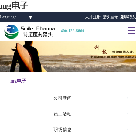
mg电子
Language
人才注册 |
猎头登录 |
兼职猎头

400-138-6860
mg电子

公司新闻

员工活动

职场信息