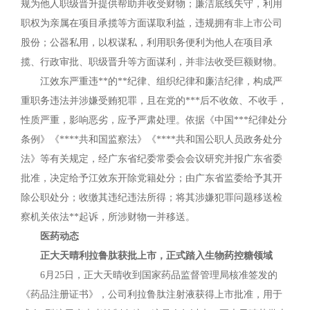
规为他人职级晋升提供帮助并收受财物；廉洁底线失守，利用
职权为亲属在项目承揽等方面谋取利益，违规拥有非上市公司
股份；公器私用，以权谋私，利用职务便利为他人在项目承
揽、行政审批、职级晋升等方面谋利，并非法收受巨额财物。
江效东严重违**的**纪律、组织纪律和廉洁纪律，构成严
重职务违法并涉嫌受贿犯罪，且在党的***后不收敛、不收手，
性质严重，影响恶劣，应予严肃处理。依据《中国***纪律处分
条例》《****共和国监察法》《****共和国公职人员政务处分
法》等有关规定，经广东省纪委常委会会议研究并报广东省委
批准，决定给予江效东开除党籍处分；由广东省监委给予其开
除公职处分；收缴其违纪违法所得；将其涉嫌犯罪问题移送检
察机关依法**起诉，所涉财物一并移送。
医药动态
正大天晴利拉鲁肽获批上市，正式踏入生物药控糖领域
6月25日，正大天晴收到国家药品监督管理局核准签发的
《药品注册证书》，公司利拉鲁肽注射液获得上市批准，用于