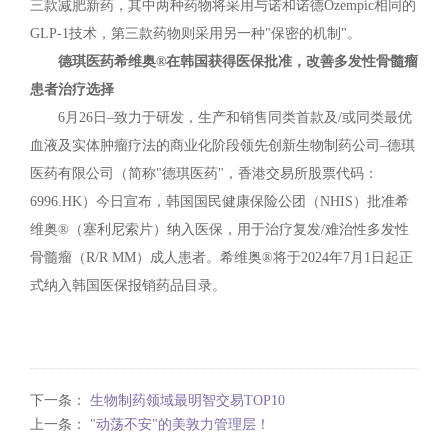
三款减肥新药，其中两种药物将采用与诺和诺德Ozempic相同的
GLP-1技术，第三款药物则采用另一种"保密的机制"。
德琪医药希维奥®在韩国获得医保批准，改善多发性骨髓瘤
患者治疗选择
6月26日–致力于研发，生产和销售同类首款及/或同类最优
血液及实体肿瘤疗法的商业化阶段领先创新生物制药公司–德琪
医药有限公司（简称"德琪医药"，香港交易所股票代码：
6996.HK）今日宣布，韩国国民健康保险公团（NHIS）批准希
维奥®（塞利尼索片）纳入医保，用于治疗复发/难治性多发性
骨髓瘤（R/R MM）成人患者。希维奥®将于2024年7月1日起正
式纳入韩国医保报销药品目录。
下一条：
生物制药领域最明智交易TOP10
上一条：
"动荡不安"的美敦力管理层！