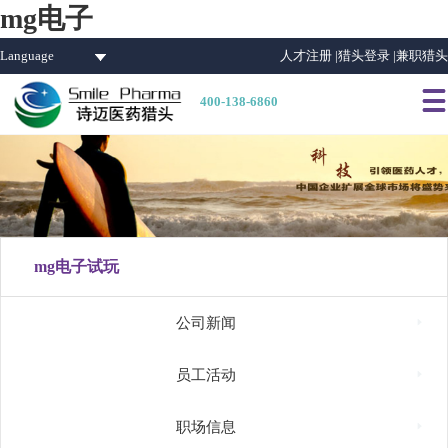
mg电子
Language
人才注册 |
猎头登录 |
兼职猎头

400-138-6860
mg电子试玩

公司新闻

员工活动

职场信息