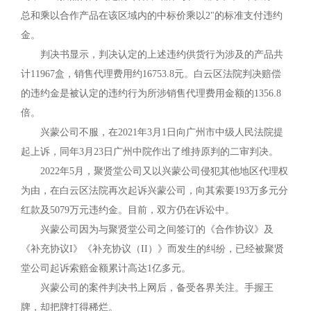
总和乘以合作产品在该区域内的中标价乘以2"的标准支付违约
金。
判决书显示，判决认定的上述违约供货行为涉及的产品共
计11967盒，销售代理费用约16753.8元。白云区法院判决赔偿
的违约金是被认定的违约行为所涉销售代理费用金额的1356.8
倍。
兴蒙公司不服，在2021年3月1日向广州市中级人民法院提
起上诉，同年3月23日广州中院作出了维持原判的二审判决。
2022年5月，聚贤堂公司又以兴蒙公司侵犯其他地区代理权
为由，在白云区法院再次起诉兴蒙公司，向其索要193万多元分
红款及5079万元违约金。目前，双方仍在诉讼中。
兴蒙公司因为与聚贤堂公司之间签订的《合作协议》及
《补充协议I》《补充协议（II）》而发生的纠纷，已经被聚贤
堂公司起诉索赔金额累计高达1亿多元。
兴蒙公司的案件判决书上网后，备受各界关注。手握王
牌，却把牌打得稀烂。