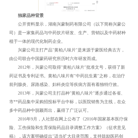
独家品种背景
公开资料显示，湖南兴蒙制药有限公司（以下简称兴蒙公
司）是一家集药品与中药饮片研发、生产、营销以及中药材种
植于一体的现代化制药企业。
兴蒙公司主打产品"黄柏八味片"是来源于蒙医经典古方，
由公司联合中国蒙药研究所历时六年研发而成。
2012年，兴蒙公司取得"黄柏八味片"批准文号，获得了新
药证书及专利证书。黄柏八味片有"中药抗生素"之称，在治疗
前列腺炎、尿路感染、妇科炎症等疾病方面有着独特疗效。
2013年，兴蒙公司主打品种"黄柏八味片"逐步通过各省、
市**药品集中采购招投标平台中标，以医院销售为主线，在众
多中药品种中脱颖而出，赢得了广泛认可。
2016年9月，人社部在网上公布了《2016年国家基本医疗保
险、工伤保险和生育保险药品目录调整工作方案》（征求意见
稿），该方案明确提出"适当扩大目录范围，支持鼓励医药创