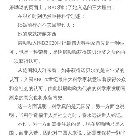
屠呦呦的页面上，
BBC
列出了她入选的三大理由：
在艰难时刻仍然秉持科学理想；
砥砺前行亦不忘回望过去；
她的成就跨越东西。
屠呦呦入围
BBC20
世纪最伟大科学家首先是一种认
可，也是一种荣誉，是继屠呦呦获得诺贝尔奖之后的再
一次获得认可。
从范围和人群来看，如果获得诺贝尔奖是专业界的
认可，入围
BBC20
世纪最伟大科学家就意味着获得公众
和全社会的认可，由此以屠呦呦为代表的科学家发明青
蒿素的意义也将永留青史。
这一方面说明，科学真的是无国界，另一方面也说
明，当科学造福于人类社会之时，将永远被世人铭记。
不过，另一方面需要注意的是，现在屠呦呦只是入
围，而非入选，因此对中国人来说，还需要保持一颗平