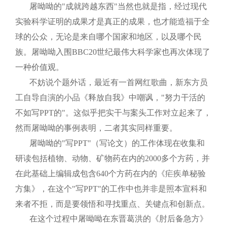
屠呦呦的"成就跨越东西"当然也就是指，经过现代
实验科学证明的成果才是真正的成果，也才能造福于全
球的公众，无论是来自哪个国家和地区，以及哪个民
族。屠呦呦入围
BBC20
世纪最伟大科学家也再次体现了
一种价值观。
不妨说个题外话，最近有一首网红歌曲，新东方员
工自导自演的小品《释放自我》中嘲讽，"努力干活的
不如写
PPT
的"。这似乎把实干与案头工作对立起来了，
然而屠呦呦的事例表明，二者其实同样重要。
屠呦呦的"写
PPT
"（写论文）的工作体现在收集和
研读包括植物、动物、矿物药在内的
2000
多个方药，并
在此基础上编辑成包含
640
个方药在内的《疟疾单秘验
方集》，在这个"写
PPT
"的工作中也并非是照本宣科和
来者不拒，而是要领悟和寻找重点、关键点和创新点。
在这个过程中屠呦呦在东晋葛洪的《肘后备急方》