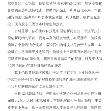
靶联合的广泛场景，积极推动中 美双申报的进程，加快潜在化
合物的筛选和成药推进，并助力药品上市和商业化布局。本轮
融资由国投招商和IDG资本联合领投，燕创集团、凯辉基金跟
投，现有股东贝恩资本继续追加投资。
资料显示，鞍石生物科技是中国创新药企业，专注于抗肿
瘤创新药物的研发，拥有丰富的研发管线，布局肺癌、脑胶质
瘤等多个肿瘤治疗领域。据鞍石生物科技相关负责人表示，本
轮融资，将有助于推进鞍石生物科技上市新药万比锐®(伯瑞替
尼肠溶胶囊)的商业化、脑胶质瘤等适应症的获批、以及安达替
尼(PLB1004)等其他肿瘤药物的研发。
其中伯瑞替尼肠溶胶囊用于治疗具有间质-上皮转化因子
(MET)外显子14跳变的局部晚期或转移性非小细胞肺癌患者，
于12月初获得国家药监局批准件上市。
根据12月28日消息，肿瘤新药研发企业同源康医药也宣布
完成近2亿元人民币D轮融资，本轮融资由汇宇制药领投，中金
资本旗下基金、长兴金控和湖州人才基金等机构跟投，凯乘资