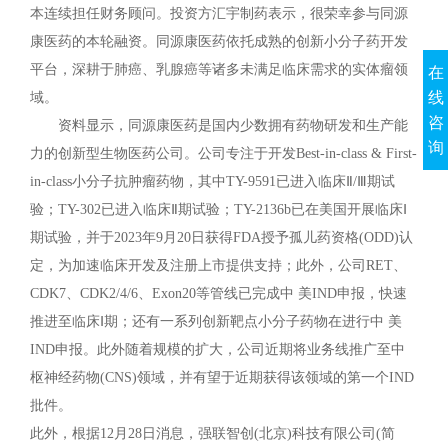
本连续担任财务顾问。投资方汇宇制药表示，很荣幸参与同源
康医药的本轮融资。同源康医药依托成熟的创新小分子药开发
平台，深耕于肺癌、乳腺癌等诸多未满足临床需求的实体瘤领
在
线
域。
咨
资料显示，同源康医药是国内少数拥有药物研发和生产能
询
力的创新型生物医药公司。公司专注于开发Best-in-class & First-
in-class小分子抗肿瘤药物，其中TY-9591已进入临床Ⅱ/Ⅲ期试
验；TY-302已进入临床Ⅱ期试验；TY-2136b已在美国开展临床Ⅰ
期试验，并于2023年9月20日获得FDA授予孤儿药资格(ODD)认
定，为加速临床开发及注册上市提供支持；此外，公司RET、
CDK7、CDK2/4/6、Exon20等管线已完成中 美IND申报，快速
推进至临床Ⅰ期；还有一系列创新靶点小分子药物在进行中 美
IND申报。此外随着规模的扩大，公司近期将业务线推广至中
枢神经药物(CNS)领域，并有望于近期获得该领域的第一个IND
批件。
此外，根据12月28日消息，强联智创(北京)科技有限公司(简