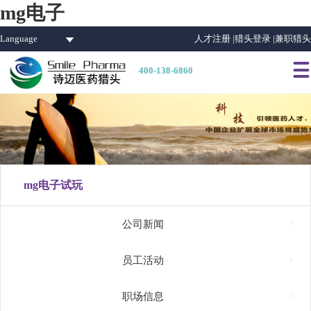
mg电子
Language
人才注册 |
猎头登录 |
兼职猎头

400-138-6860
mg电子试玩

公司新闻

员工活动

职场信息