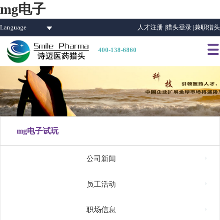
mg电子
Language
人才注册 |
猎头登录 |
兼职猎头

400-138-6860
mg电子试玩

公司新闻

员工活动

职场信息