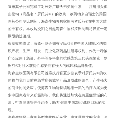
宣布其子公司完成了对长效广谱头孢类抗生素——注射用头孢
曲松钠（商品名：罗氏芬®）的收购，该药物来自瑞士的跨国
医药公司罗氏制药，海森生物将独家拥有罗氏芬®在中国大陆
的专有权。本收购交割之日起海森生物和罗氏制药将设置一定
期限的过渡期。
根据收购协议，海森生物会拥有罗氏芬®在中国大陆地区的知
识产权、生产、研发、商业化及药品注册等权利。作为一种被
广泛应用于急诊、外科等多科室的抗感染第三代头孢菌素，罗
氏芬®对社区获得性感染具有强大的临床和品牌价值。
海森生物医药有限公司首席执行官
夏少斐表示
​对罗氏芬®的收
购将与我们目前在急重症领域的产品形成战略组合，产生强大
的商业协同效应，使海森生物能持续地用一流的治疗方案为更
多中国患者带来积极影响。我们将通过加快在急重症领域的布
局，打造健康管理生态圈，助力'健康中国2030'战略目标的实
现。
海森生物是一家创新型生物医药企业，由亚洲最大的专注于医