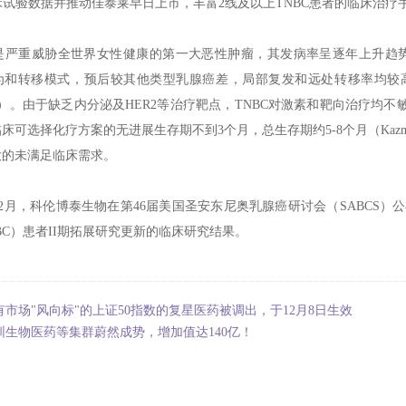
临床试验数据并推动佳泰莱早日上市，丰富2线及以上TNBC患者的临床治疗
是严重威胁全世界女性健康的第一大恶性肿瘤，其发病率呈逐年上升趋势
和转移模式，预后较其他类型乳腺癌差，局部复发和远处转移率均较高，晚期TNB
te 2022）。由于缺乏内分泌及HER2等治疗靶点，TNBC对激素和靶向治
可选择化疗方案的无进展生存期不到3个月，总生存期约5-8个月（Kazmi等202
大的未满足临床需求。
年12月，科伦博泰生物在第46届美国圣安东尼奥乳腺癌研讨会（SABCS）
BC）患者II期拓展研究更新的临床研究结果。
有市场"风向标"的上证50指数的复星医药被调出，于12月8日生效
圳生物医药等集群蔚然成势，增加值达140亿！