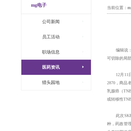
mg电子
当前位置：

公司新闻

员工活动
编辑说：

职场信息
可切除的局部

医药资讯
12月1

猎头园地
2870，商
乳腺癌（TN
或转移性TNB
此次S
种，药政管