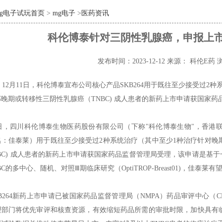
mg电子试玩首页
>
mg电子
>
医药资讯
科伦博泰针对三阴性乳腺癌，申报上市T
发布时间：2023-12-12
来源： 科伦E药
12月11日，科伦博泰宣布公司核心产品SKB264用于既往至少接受过2
晚期或转移性三阴性乳腺癌（TNBC) 成人患者的新药上市申请获国家药
1日，四川科伦博泰生物医药股份有限公司（下称"科伦博泰生物"，香港联交所
品名：佳泰莱）用于既往至少接受过2种系统治疗（其中至少1种治疗针对
BC) 成人患者的新药上市申请获国家药品监督管理局受理，该申请是基于一项SK
C的多中心、随机、对照Ⅲ期临床研究（OptiTROP-Breast01)，佳泰莱
KB264新药上市申请已被国家药品监督管理局（NMPA）药品审评中心
理部门将优先审评和核查资源，有效缩短药品所需的审批时限，加快具有临