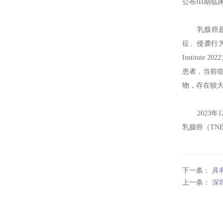
公布III期
乳腺癌
征、侵袭行为
Institu
患者，当前临床
物，存在较
2023
乳腺癌（TN
下一条：
具
上一条：
深