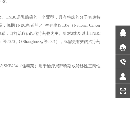
手段。
。TNBC是乳腺癌的一个亚型，具有特殊的分子表达特
C患者的5年生存率仅13%（National Cancer
疗均不敏感，目前治疗仍以化疗药物为主。针对2线及以上TNBC
0，O'Shaughnessy等2021），亟需更有效的治疗药
公布SKB264（佳泰莱）用于治疗局部晚期或转移性三阴性