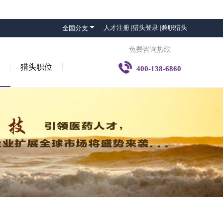

人才注册 |
猎头登录 |
兼职猎头
全国分支
免费咨询热线

猎头职位
400-138-6860