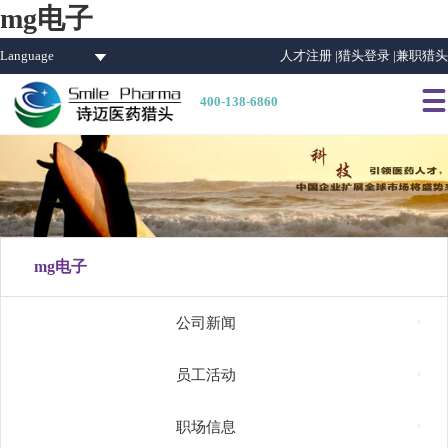
mg电子
Language
人才注册 |
猎头登录 |
兼职猎头

400-138-6860
mg电子

公司新闻

员工活动

职场信息