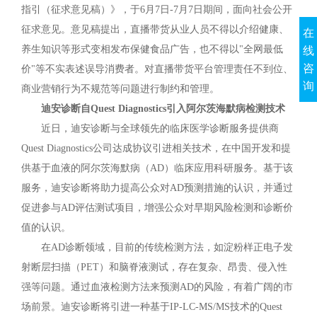
指引（征求意见稿）》，于6月7日-7月7日期间，面向社会公开
征求意见。意见稿提出，直播带货从业人员不得以介绍健康、
在
养生知识等形式变相发布保健食品广告，也不得以"全网最低
线
咨
价"等不实表述误导消费者。对直播带货平台管理责任不到位、
询
商业营销行为不规范等问题进行制约和管理。
迪安诊断自Quest Diagnostics引入阿尔茨海默病检测技术
近日，迪安诊断与全球领先的临床医学诊断服务提供商
Quest Diagnostics公司达成协议引进相关技术，在中国开发和提
供基于血液的阿尔茨海默病（AD）临床应用科研服务。基于该
服务，迪安诊断将助力提高公众对AD预测措施的认识，并通过
促进参与AD评估测试项目，增强公众对早期风险检测和诊断价
值的认识。
在AD诊断领域，目前的传统检测方法，如淀粉样正电子发
射断层扫描（PET）和脑脊液测试，存在复杂、昂贵、侵入性
强等问题。通过血液检测方法来预测AD的风险，有着广阔的市
场前景。迪安诊断将引进一种基于IP-LC-MS/MS技术的Quest