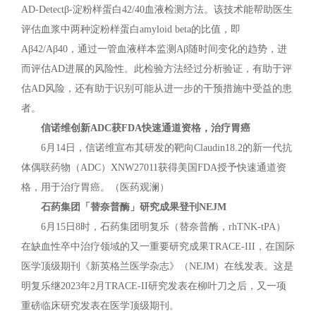
AD-Detectβ-淀粉样蛋白42/40血液检测方法。该技术能帮助医生
评估血浆中两种淀粉样蛋白amyloid beta的比值，即
Aβ42/Aβ40，通过一管血液样本监测Aβ随时间变化的趋势，进
而评估AD进展的风险性。此检验方法经过分析验证，有助于评
估AD风险，还有助于识别可能从进一步的干预措施中受益的患
者。
信诺维创新ADC获FDA快速通道资格，治疗胃癌
6月14日，信诺维宣布其研发的靶向Claudin18.2的新一代抗
体偶联药物（ADC）XNW27011获得美国FDA授予快速通道资
格，用于治疗胃癌。（医药观澜）
石药集团「替奈普酶」研究成果登刊NEJM
6月15日8时，石药集团明复乐（替奈普酶，rhTNK-tPA）
在缺血性卒中治疗领域的又一重要研究成果TRACE-III，在国际
医学顶级期刊《新英格兰医学杂志》（NEJM）在线发表。这是
明复乐继2023年2月TRACE-II研究发表在柳叶刀之后，又一项
重磅临床研究发表在医学顶级期刊。