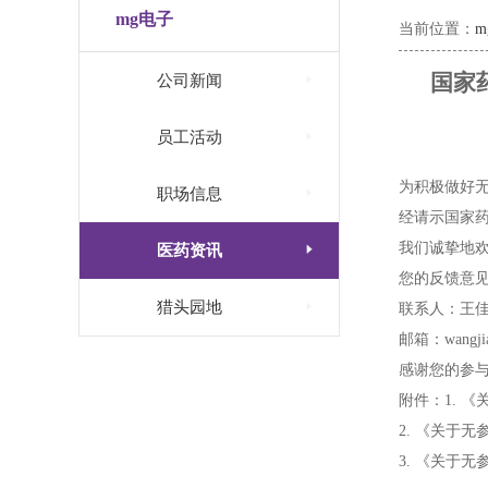
mg电子
当前位置：
国家

公司新闻

员工活动
为积极做好

职场信息
经请示国家
我们诚挚地

医药资讯
您的反馈意

猎头园地
联系人：王
邮箱：wangjia@
感谢您的参与
附件：1. 
2. 《关于
3. 《关于