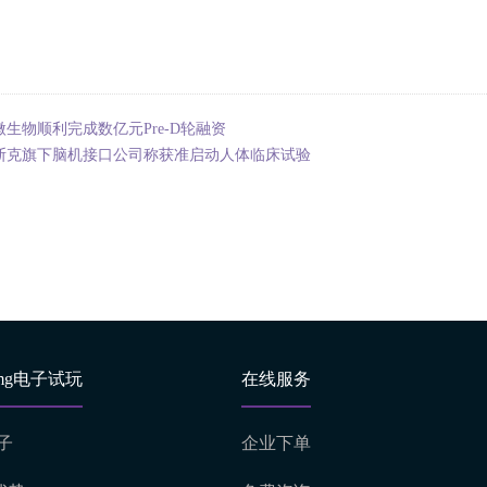
微生物顺利完成数亿元Pre-D轮融资
斯克旗下脑机接口公司称获准启动人体临床试验
mg电子试玩
在线服务
子
企业下单