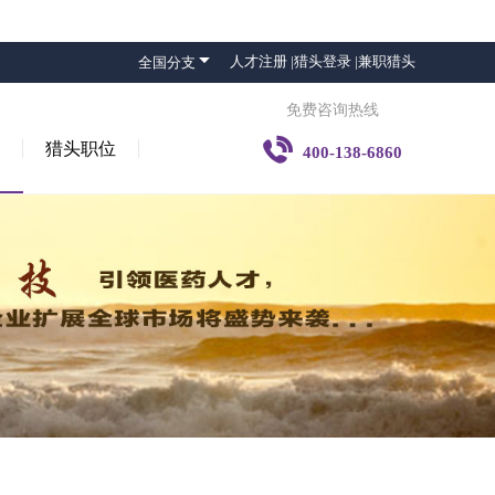

人才注册 |
猎头登录 |
兼职猎头
全国分支
免费咨询热线

猎头职位
400-138-6860