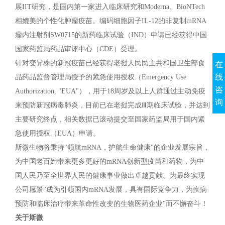
展IIT研究，是国内第一家进入临床研究和Moderna、BioNTech
相媲美的个性化肿瘤疫苗。编码细胞因子IL-12的非复制mRNA
瘤内注射剂SW0715的新药临床试验（IND）申请已经获得中国
国家药监局药品审评中心（CDE）受理。
针对变异株的新冠疫苗已经获得老挝人民民主共和国卫生部食
在
线
品药品监督管理局授予的紧急使用授权（Emergency Use
咨
Authorization, "EUA"），用于18周岁及以上人群通过主动免疫
询
来预防新冠病毒肺炎，目前已在老挝完成Ⅲ期临床试验，并达到
主要研究终点，相关数据已滚动提交至国家药监局用于国内紧
急使用授权（EUA）申请。
斯微生物将秉持"领航mRNA，护航生命健康"的企业发展宗旨，
为中国老百姓带来更多更好的mRNA创新型疫苗和药物，为中
国人民乃至全世界人民的健康事业做出卓越贡献。为最终实现
公司愿景"成为引领国内mRNA发展，具有国际竞争力，为疾病
预防和临床治疗带来革命性改变的生物医药企业"而不懈奋斗！
关于斯微