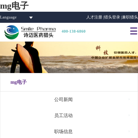
mg电子
Language
人才注册 |
猎头登录 |
兼职猎头

400-138-6860
mg电子

公司新闻

员工活动

职场信息