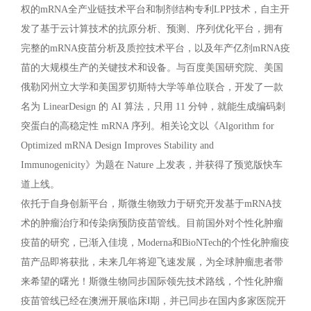
权的mRNA全产业链技术平台和制剂结构专利LPP技术，自主开
发了基于云计算技术的抗原分析、预测、序列优化平台，拥有
完整的mRNA疫苗分析及质控技术平台，以及年产亿剂mRNA疫
苗的大规模生产的关键技术和设备。与百度美国研究院、美国
俄勒冈州立大学和美国罗切斯特大学等单位联合，开发了一款
名为 LinearDesign 的 AI 算法，只用 11 分钟，就能生成编码刺
突蛋白的高稳定性 mRNA 序列。相关论文以《Algorithm for
Optimized mRNA Design Improves Stability and
Immunogenicity》为题在 Nature 上发表，并获得了预览版快车
道上线。
依托于自身创新平台，斯微生物致力于研究开发基于mRNA技
术的肿瘤治疗和传染病预防疫苗管线。目前国外对个性化肿瘤
疫苗的研究，已渐入佳境，Moderna和BioNTech的个性化肿瘤疫
苗产品即将获批，未来几年将迎飞速发展，为全球肿瘤患者带
来希望的曙光！斯微生物同步国际领先技术路线，个性化肿瘤
疫苗管线已经在澳洲开展临床Ⅰ期，并已同步在国内多家医院开