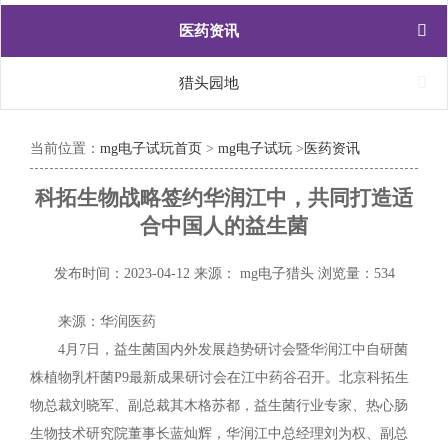

医药资讯

猎头园地
当前位置：
mg电子试玩首页
>
mg电子试玩
>
医药资讯
科拓生物战略签约华润江中，共同打造适
合中国人的益生菌
发布时间：2023-04-12
来源： mg电子猎头
浏览量：534
来源：华润医药
4月7日，益生菌国内外发展趋势研讨会暨华润江中自研菌
株植物乳杆菌P9最新成果研讨会在江中药谷召开。北京科拓生
物总裁刘晓军、副总裁其木格苏都，益生菌行业专家、热心肠
生物技术研究院董事长蓝灿辉，华润江中总经理刘为权、副总