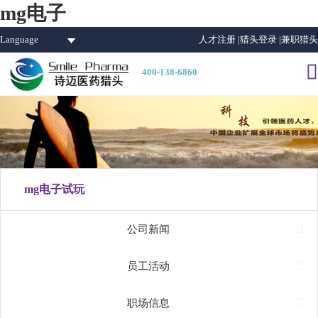
mg电子
Language
人才注册 |
猎头登录 |
兼职猎头

400-138-6860
mg电子试玩

公司新闻

员工活动

职场信息