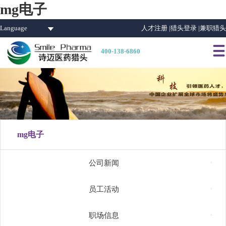
mg电子
Language
人才注册 |
猎头登录 |
兼职猎头

400-138-6860
mg电子

公司新闻

员工活动

职场信息