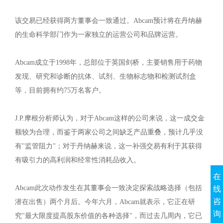
该交易已经获得两方董事会一致通过。Abcam预计将在丹纳赫
的生命科学部门作为一家独立的运营公司和品牌运营。
Abcam成立于1998年，总部位于英国剑桥，主要销售用于药物
发现、研究和诊断的抗体、试剂、生物标志物和检测试剂盒
等，目前拥有约75万名客户。
J.P.摩根分析师认为，对于Abcam这样的公司来说，这一成交金
额较为合理，而鉴于两家公司之间缺乏产品重叠，预计几乎没
有"监管阻力"；对于丹纳赫来说，这一补强交易有利于其获得
有吸引力的高利润和经常性消耗品收入。
在
Abcam此次动作发生在其董事会一致决定探索战略选择（包括
线
咨
潜在出售）两个月后。今年六月，Abcam就表示，它正在研
询
究"最大限度提高股东价值的各种选择"，而过去几周内，它已