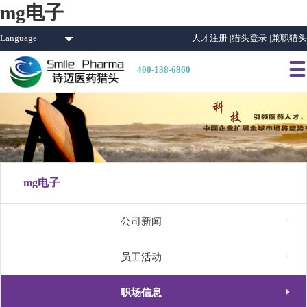
mg电子
Language
人才注册 |
猎头登录 |
兼职猎头

400-138-6860
mg电子

公司新闻

员工活动

职场信息