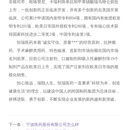
非格司亭、吡咯替尼、卡瑞利珠单抗和甲苯磺酸瑞马唑仑获批
上市，一批创新药正在临床开发，并有多个创新药在美国开展
临床。公司累计申请国内发明专利894项，拥有国内有效授权发
明专利201项，欧美日等国外授权专利286项，专有核心技术获
得国家科技进步二等奖2项，中国专利金奖1项。
恒瑞医药本着"诚实守信、质量***"的经营原则，抗肿瘤
药、手术麻醉类用药、特色输液、造影剂市场份额在国内市场
名列前茅。目前公司注射剂、口服制剂和吸入性麻醉剂等19个
制剂产品在欧美日上市，实现了国产注射剂在欧美日市场的规
模化销售。
恒心致远，瑞颐人生。恒瑞医药一直秉承"科研为本，创造
健康生活"的理念，以建设中国人的跨国制药集团为总体目标，
拼搏进取、勇于创新，不断实现企业发展的新跨越和新突破。
下一条：
宁波医药股份有限公司怎么样