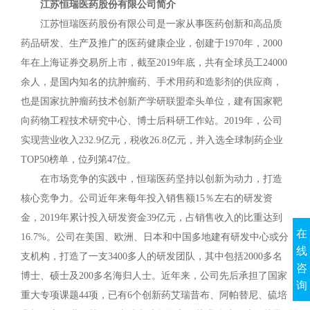
江苏恒瑞医药股份有限公司简介
江苏恒瑞医药股份有限公司是一家从事医药创新和高品质
药品研发、生产及推广的医药健康企业，创建于1970年，2000
年在上海证券交易所上市，截至2019年底，共有全球员工24000
余人，是国内知名的抗肿瘤药、手术用药和造影剂的供应商，
也是国家抗肿瘤药技术创新产学研联盟牵头单位，建有国家靶
向药物工程技术研究中心、博士后科研工作站。2019年，公司
实现营业收入232.9亿元，税收26.8亿元，并入选全球制药企业
TOP50榜单，位列第47位。
在市场竞争的实践中，恒瑞医药坚持以创新为动力，打造
核心竞争力。公司近年来每年投入销售额15％左右的研发资
金，2019年累计投入研发资金39亿元，占销售收入的比重达到
在
16.7%。公司在美国、欧洲、日本和中国多地建有研发中心或分
线
支机构，打造了一支3400多人的研发团队，其中包括2000多名
咨
博士、硕士及200多名海归人士。近年来，公司先后承担了国家
询
重大专项课题44项，已有6个创新药艾瑞昔布、阿帕替尼、硫培