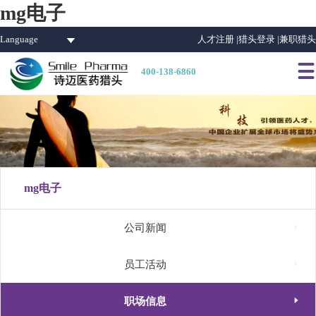
mg电子
Language
人才注册 |
猎头登录 |
兼职猎头

400-138-6860
mg电子

公司新闻

员工活动

职场信息