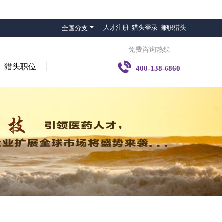

人才注册 |
猎头登录 |
兼职猎头
全国分支
免费咨询热线

猎头职位
400-138-6860