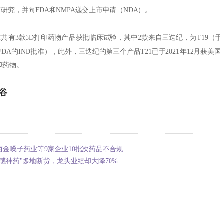
研究，并向FDA和NMPA递交上市申请（NDA）。
共有3款3D打印药物产品获批临床试验，其中2款来自三迭纪，为T19（于202
FDA的IND批准），此外，三迭纪的第三个产品T21已于2021年12月获美
印药物。
医谷
西金嗓子药业等9家企业10批次药品不合规
流感神药"多地断货，龙头业绩却大降70%