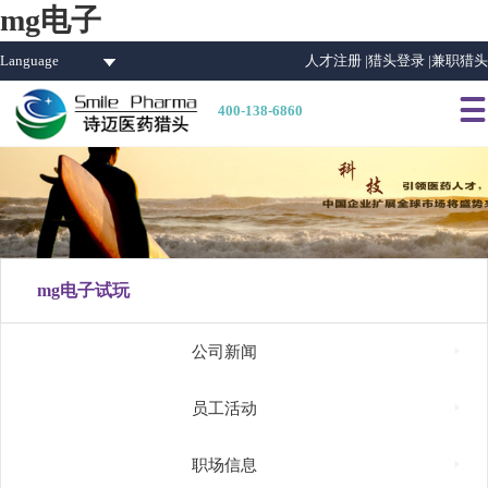
mg电子
Language
人才注册 |
猎头登录 |
兼职猎头

400-138-6860
mg电子试玩

公司新闻

员工活动

职场信息