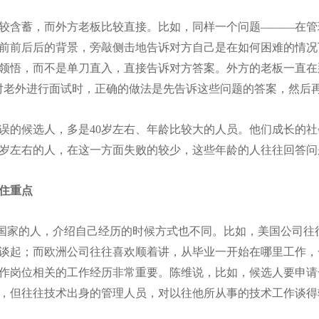
较含蓄，而外方老板比较直接。比如，同样一个问题———在管
前前后后的背景，旁敲侧击地告诉对方自己是在如何困难的情况
领悟，而不是单刀直入，直接告诉对方答案。外方的老板一直在
对老外进行面试时，正确的做法是先告诉这些问题的答案，然后
误的候选人，多是40岁左右、年龄比较大的人员。他们成长的
0岁左右的人，在这一方面失败的较少，这些年龄的人往往回答
住重点
国家的人，介绍自己经历的时候方式也不同。比如，美国公司往
谈起；而欧洲公司往往喜欢顺着讲，从毕业一开始在哪里工作，
作岗位相关的工作经历非常重要。陈维说，比如，候选人要申请
，但往往技术出身的管理人员，对以往他所从事的技术工作谈得