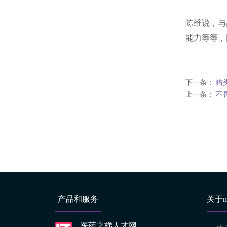
陈维说，与
能力等等，
下一条：
猎
上一条：
不
产品和服务
关于
医药之梯人才网