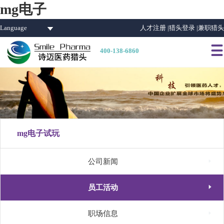
mg电子
Language
人才注册 |
猎头登录 |
兼职猎头

400-138-6860
mg电子试玩

公司新闻

员工活动

职场信息