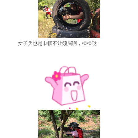
女子兵也是巾帼不让须眉啊，棒棒哒