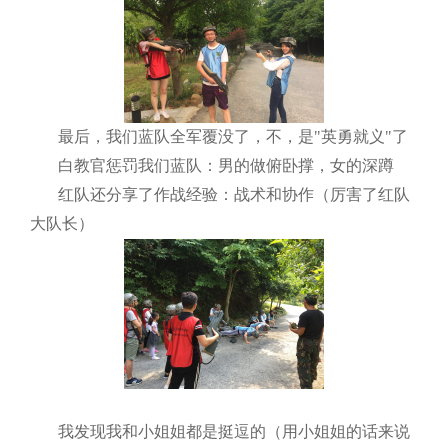
最后，我们蓝队全军覆没了，不，是"英勇就义"了
白教官惩罚我们蓝队：男的做俯卧撑，女的深蹲
红队还分享了作战经验：战术和协作（厉害了红队
大队长）
我发现我和小姐姐都是挺逗的（用小姐姐的话来说