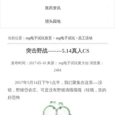

医药资讯

猎头园地
当前位置：
mg电子试玩首页
>
mg电子试玩
>
员工活动
突击野战--------5.14真人CS
发布时间：2017-05-16
来源： mg电子试玩黄大仙
浏览量：
2484
2017
年
5
月
14
日下午
1
点半，我们聚集在这里
----
没
错，野猪岱农庄。可是没有野猪滴嘎嘎嘎（哇哦，笑的
好恐怖