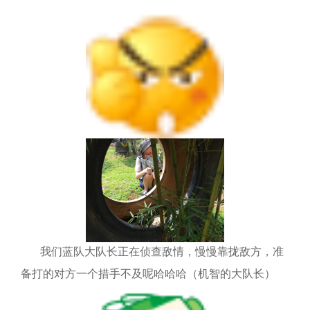
我们蓝队大队长正在侦查敌情，慢慢靠拢敌方，准
备打的对方一个措手不及呢哈哈哈（机智的大队长）