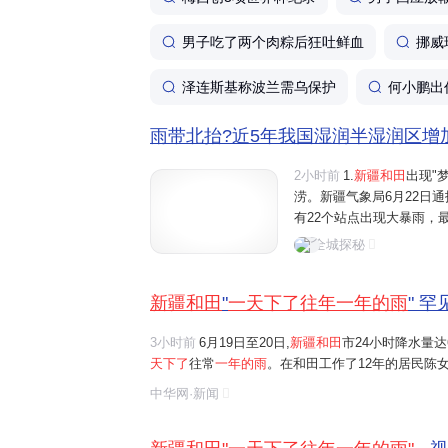
男子吃了两个肉粽后狂吐鲜血
挪威
泽连斯基称波兰需乌保护
何小鹏出
雨带北抬?近5年我国湿润半湿润区增加超
2小时前
1.
新疆和田
出现"
涝。新疆气象局6月22日通
有22个站点出现大暴雨，
水量达76.5毫米。而和田
全城探秘
常年份，当地全年降水量也
新疆和田
"
一天下了往年一年的雨
" 
3小时前
6月19日至20日,
新疆和田
市24小时降水量达
天下了
往常
一年的雨
。在和田工作了12年的居民陈
雨,当地出现部分民居漏雨、道路积水的情况
中华网·新闻