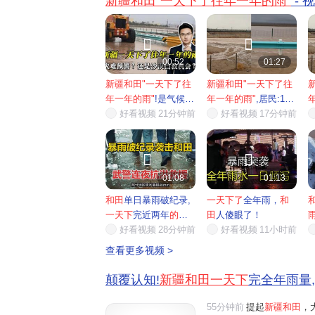
新疆和田"一天下了往年一年的雨"
- 


00:52
01:27
新疆和田"一天下了往
新疆和田"一天下了往
年一年的雨"
!是气候
年一年的雨"
,居民:12
灾...
好看视频
21分钟前
年...
好看视频
17分钟前


01:08
01:13
和田
单日暴雨破纪录,
一天下了
全年雨，
和
一天下
完近两年
的雨
,
田
人傻眼了！
武警...
好看视频
28分钟前
好看视频
11小时前
查看更多视频 >
颠覆认知!
新疆和田一天下
完全年雨量,
55分钟前
提起
新疆和田
，