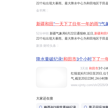
22个站出现大暴雨。最大降水中心为和田地区于田县
和田市6月19日20时至20日20时的单日降水量为64
金羊网
于
一天下了
往常
一年的雨
。 和田市居民陈...
新疆和田
"
一天下了往年一年的雨
"!
52分钟前
新疆气象局6月22日通报称,近日,
新疆和田
22个站出现大暴雨。最大降水中心为和田地区于田县
和田市6月19日20时至20日20时的单日降水量为64
新浪·财经头条
于
一天下了
往常
一年的雨
。 和田市居民陈...
降水量破纪录!
和田市
3个小时
下了一
3天前
和田市
3个小
视频
红报道)6月19日至20日

气,截至20日22时,24小
日降水量纪录。 来自中央气
www.xjmty.com/sh/2026/06
水量达34.3毫米,单小时降
大家还在搜
梅西创3项世界杯纪录
男子回应放