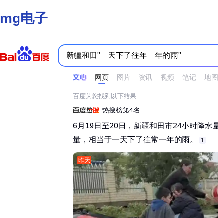
mg电子
时间不限
所有网页和文件
站点内检索
网页
图片
资讯
视频
笔记
地图
百度为您找到以下结果
热搜榜第4名
6月19日至20日，新疆和田市24小时降水
量，相当于一天下了往常一年的雨。‌‌
1
昨天