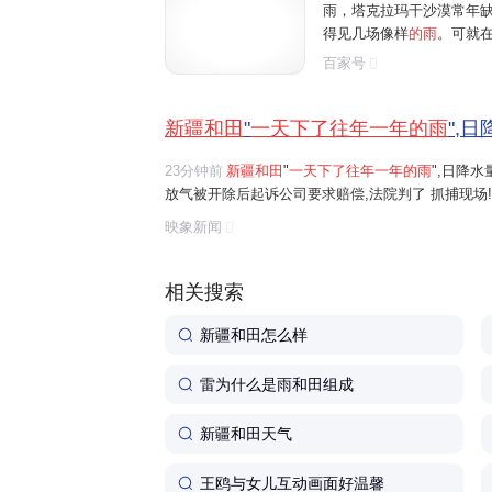
雨，塔克拉玛干沙漠常年缺水
得见几场像样
的雨
。可就在 
城上演了一幕魔幻景象：24
百家号
48.1 毫米的降水量，短短
新疆和田
"
一天下了往年一年的雨
",
23分钟前
新疆和田
"
一天下了往年一年的雨
",日降
放气被开除后起诉公司要求赔偿,法院判了 抓捕现场
映象新闻
相关搜索
新疆和田怎么样
雷为什么是雨和田组成
新疆和田天气
王鸥与女儿互动画面好温馨