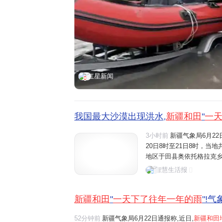
红星新闻
我国最大沙漠出现洪水,
新疆和田
"
一
3小时前
新疆气象局6月2
20日8时至21日8时，当
地区于田县奥依托格拉克乡山
20时至20日20时的单日
智慧生活报
降水量，相当于一天下了往
新疆和田
"
一天下了往年一年的雨
"!
52分钟前
新疆气象局6月22日通报称,近日,
新疆和田