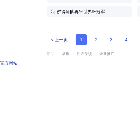
佛得角队再平世界杯冠军
< 上一页
1
2
3
4
帮助
举报
用户反馈
企业推广
官方网站