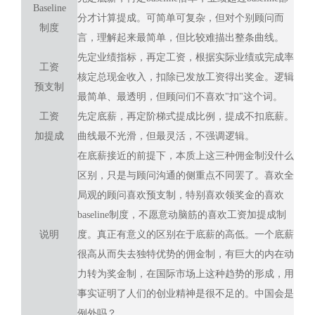
Baseline
分才计算提成。可简单可复杂，但对个别顾问而
制度
言，理解起来最简单，但比较难描出整条曲线。
先定业绩指标，再定工资，根据实际业绩或完成率
工资
核定总现金收入，扣除已发放工资得出奖金。逻辑
预支制
最简单、最透明，但顾问们不喜欢"扣"这个词。
工资
先定底薪，再定阶梯式提成比例，提成不扣底薪。
加提成
曲线最不光滑，但最灵活，不强调逻辑。
在底薪接近的前提下，本质上这三种佣金制没什么
区别，只是与顾问沟通的侧重点不同罢了。喜欢全
局观的顾问喜欢预支制，特别喜欢领奖金的喜欢
baseline制度，不愿意动脑筋的喜欢工资加提成制
说明
度。真正有意义的区别在于底薪的高低。一个底薪
很高从而失去独特优势的佣金制，有巨大的内在动
力转为奖金制，在国际市场上这种趋势的形成，用
事实证明了人们的创业精神是很不足的。中国会是
例外吗？