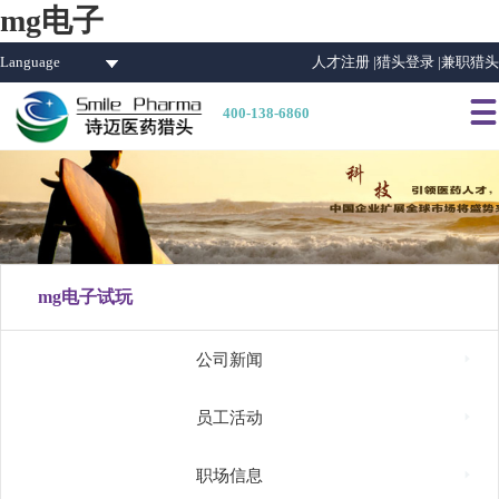
mg电子
Language
人才注册 |
猎头登录 |
兼职猎头

400-138-6860
mg电子试玩

公司新闻

员工活动

职场信息