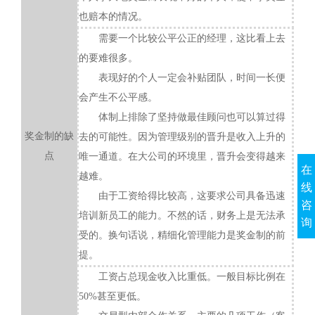
也赔本的情况。
需要一个比较公平公正的经理，这比看上去
的要难很多。
表现好的个人一定会补贴团队，时间一长便
会产生不公平感。
体制上排除了坚持做最佳顾问也可以算过得
奖金制的缺
去的可能性。因为管理级别的晋升是收入上升的
点
唯一通道。在大公司的环境里，晋升会变得越来
在
越难。
线
由于工资给得比较高，这要求公司具备迅速
咨
培训新员工的能力。不然的话，财务上是无法承
询
受的。换句话说，精细化管理能力是奖金制的前
提。
工资占总现金收入比重低。一般目标比例在
50%甚至更低。